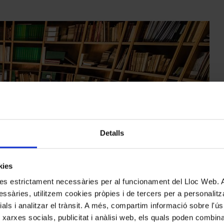
Detalls
kies
kies estrictament necessàries per al funcionament del Lloc Web.
ssàries, utilitzem cookies pròpies i de tercers per a personalitza
ials i analitzar el trànsit. A més, compartim informació sobre l'
 xarxes socials, publicitat i anàlisi web, els quals poden combin