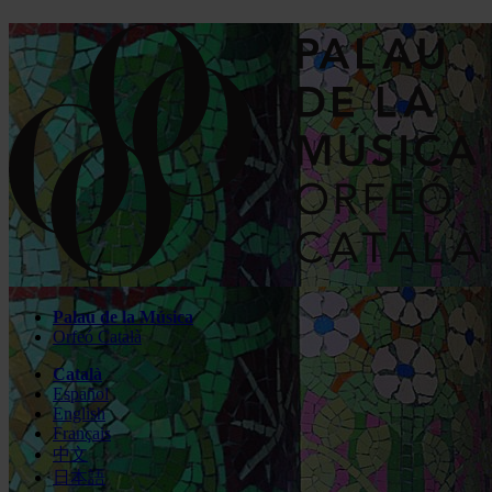
Palau de la Música
Orfeó Català
Català
Español
English
Français
中文
日本語