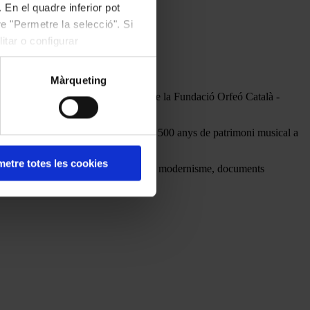
 En el quadre inferior pot
e "Permetre la selecció". Si
itar o configurar
Màrqueting
cumentals de l’arxiu i la biblioteca de la Fundació Orfeó Català -
cuments únics que testimonien més de 500 anys de patrimoni musical a
etre totes les cookies
ue es remunten a l’edat mitjana fins al modernisme, documents
na, entre d’altres documents.