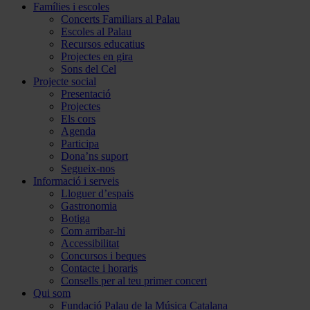
Famílies i escoles
Concerts Familiars al Palau
Escoles al Palau
Recursos educatius
Projectes en gira
Sons del Cel
Projecte social
Presentació
Projectes
Els cors
Agenda
Participa
Dona’ns suport
Segueix-nos
Informació i serveis
Lloguer d’espais
Gastronomia
Botiga
Com arribar-hi
Accessibilitat
Concursos i beques
Contacte i horaris
Consells per al teu primer concert
Qui som
Fundació Palau de la Música Catalana