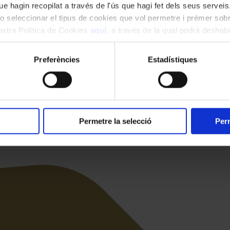
e hagin recopilat a través de l'ús que hagi fet dels seus serveis.
o seleccionar el tipus de cookies que vol permetre i prémer sobr
nostra Política de Cookies
aquí
, a través de la qual podrà deshabil
ment.
òria de la música catalana
Preferències
Estadístiques
sats a conèixer la història de la música catalana a través dels tresors do
 l’Orfeó Català, un espai arquitectònic singular on es podran veure do
Permetre la selecció
Perm
 expliquen la història de la música catalana com manuscrits musicals q
 mà que reflecteixen la història centenària del Palau de la Música Catala