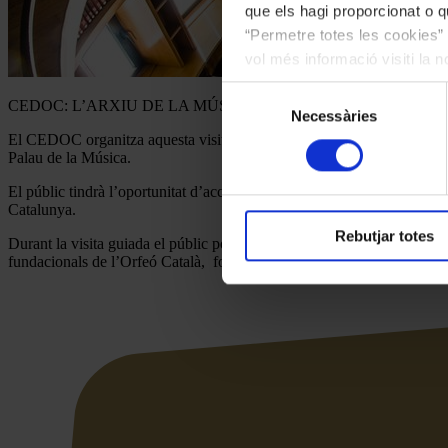
que els hagi proporcionat o qu
“Permetre totes les cookies” 
vol més informació visiti la 
les cookies en qualsevol mo
Selecció
CEDOC: L’ARXIU DE LA MÚSICA. Documents que composen la hist
Necessàries
de
El CEDOC organitza aquesta visita guiada per a tots els públics interes
consentiment
Palau de la Música.
El públic tindrà l’oportunitat d’accedir al Centre de Documentació de
Catalunya.
Rebutjar totes
Durant la visita guiada el públic podrà veure documents originals que
fundacionals de l’Orfeó Català, fotografies, obra d’art i programes de