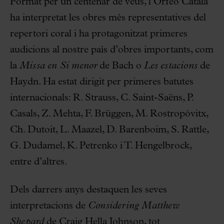
Format per un centenar de veus, l’Orfeó Català
ha interpretat les obres més representatives del
repertori coral i ha protagonitzat primeres
audicions al nostre país d’obres importants, com
la
Missa en Si menor
de Bach o
Les estacions
de
Haydn. Ha estat dirigit per primeres batutes
internacionals: R. Strauss, C. Saint-Saëns, P.
Casals, Z. Mehta, F. Brüggen, M. Rostropóvitx,
Ch. Dutoit, L. Maazel, D. Barenboim, S. Rattle,
G. Dudamel, K. Petrenko i T. Hengelbrock,
entre d’altres.
Dels darrers anys destaquen les seves
interpretacions de
Considering Matthew
Shepard
de Craig Hella Johnson, tot