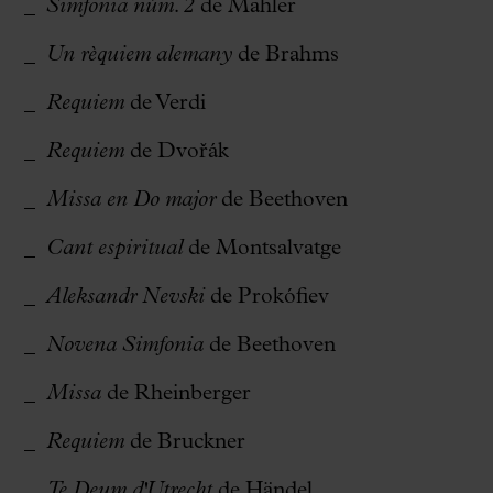
Simfonia núm. 2
de Mahler
Un rèquiem alemany
de Brahms
Requiem
de Verdi
Requiem
de Dvořák
Missa en Do major
de Beethoven
Cant espiritual
de Montsalvatge
Aleksandr Nevski
de Prokófiev
Novena Simfonia
de Beethoven
Missa
de Rheinberger
Requiem
de Bruckner
Te Deum d'Utrecht
de Händel