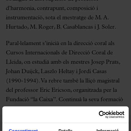
d’harmonia, contrapunt, composició i
instrumentació, sota el mestratge de M. A.
Hurtado, M. Roger, B. Casablancas i J. Soler.
Paral·lelament s’inicià en la direcció coral als
Cursos Internacionals de Direcció Coral de
Lleida, on estudià amb els mestres Josep Prats,
Johan Duijck, Laszlo Heltay i Jordi Casas
(1990-1994). Va rebre també la lliçó magistral
del professor Eric Ericson, organitzada per la
Fundació “la Caixa”. Continuà la seva formació
com a director coral als Cursos Europeus de
Direcció impartits pel professor Pierre Cao a
Catalunya (1996-1998) i a l’Académie
Consentiment
Detalls
Informació