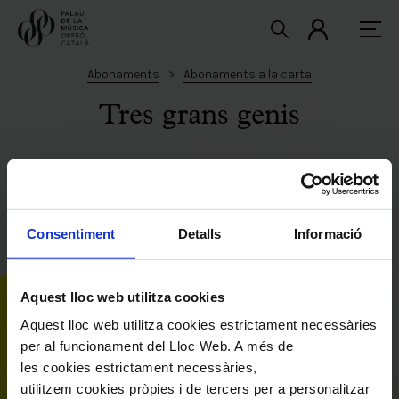
Abonaments
Abonaments a la carta
Tres grans genis
Tres propostes escènic-musicals de creació
pròpia on la música interacciona amb altres
Consentiment
Detalls
Informació
disciplines artístiques. Una oportunitat única per
compartir i descobrir en família compositors i
Aquest lloc web utilitza cookies
obres completament universals.
Aquest lloc web utilitza cookies estrictament necessàries
per al funcionament del Lloc Web. A més de
Preu especial: 3 concerts per només 26 €
les cookies estrictament necessàries,
utilitzem cookies pròpies i de tercers per a personalitzar