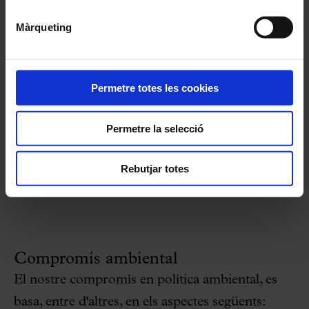
capacitat de gestió, i a més dediquem part del
Màrqueting
nostre pressupost a la inversió social. El diàleg
amb els nostres grups d’interès i amb la societat
ens permet conèixer les expectatives i els
Permetre totes les cookies
interessos de la comunitat per poder implicar-
Permetre la selecció
nos en el seu desenvolupament.
Rebutjar totes
CONEIX ELS NOSTRES PROJECTES SOCIALS
Compromís ambiental
El nostre compromís en política ambiental, es
basa, entre d'altres, en els aspectes següents: