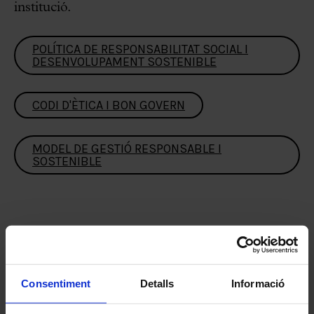
institució.
POLÍTICA DE RESPONSABILITAT SOCIAL I
DESENVOLUPAMENT SOSTENIBLE
CODI D'ÈTICA I BON GOVERN
MODEL DE GESTIÓ RESPONSABLE I
SOSTENIBLE
Bon govern
La Fundació treballa sota els paràmetres del
Consentiment
Detalls
Informació
Bon Govern corporatiu, és a dir, mitjançant la