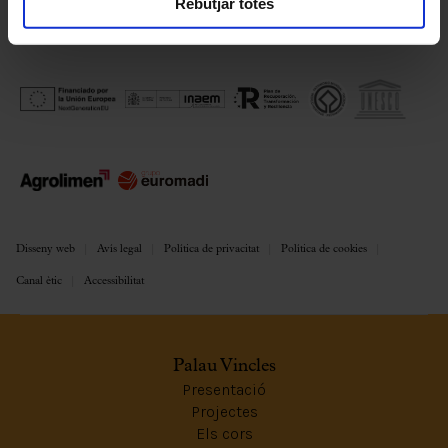
Rebutjar totes
Disseny web
Avís legal
Política de privacitat
Política de cookies
Canal ètic
Accessibilitat
Palau Vincles
Presentació
Projectes
Els cors