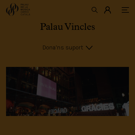
Palau Vincles
Dona’ns suport