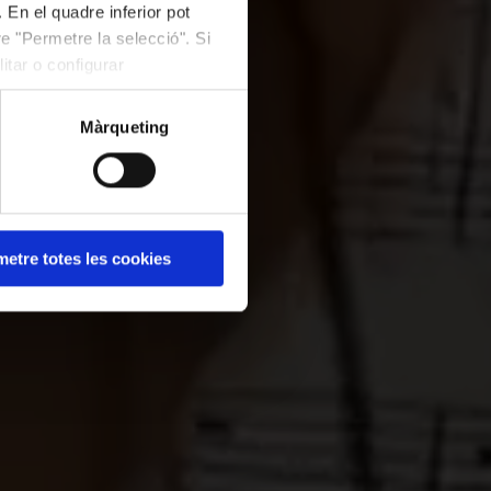
 En el quadre inferior pot
e "Permetre la selecció". Si
itar o configurar
Màrqueting
LAU
etre totes les cookies