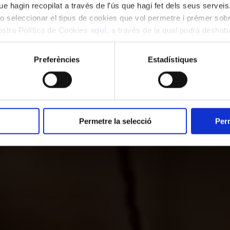
Català
Español
English
e hagin recopilat a través de l'ús que hagi fet dels seus serveis.
o seleccionar el tipus de cookies que vol permetre i prémer sobr
nostra Política de Cookies
aquí
, a través de la qual podrà deshabil
ment.
Preferències
Estadístiques
PROGRAMACIÓ
ORFEÓ CATALÀ
VISITA EL PA
Permetre la selecció
Perm