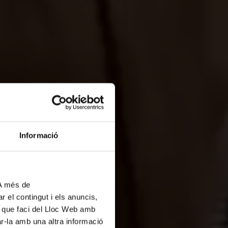
Informació
cia
 A més de
r el contingut i els anuncis,
ús que faci del Lloc Web amb
ar-la amb una altra informació