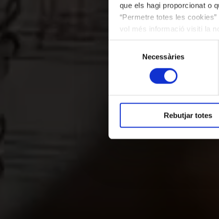
que els hagi proporcionat o qu
“Permetre totes les cookies” 
vol més informació visiti la 
les cookies en qualsevol mo
Selecció
Necessàries
de
consentiment
Rebutjar totes