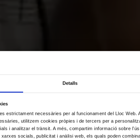
Detalls
u l’experièn
kies
kies estrictament necessàries per al funcionament del Lloc Web.
ssàries, utilitzem cookies pròpies i de tercers per a personalitza
Palau
ials i analitzar el trànsit. A més, compartim informació sobre l'
 xarxes socials, publicitat i anàlisi web, els quals poden combin