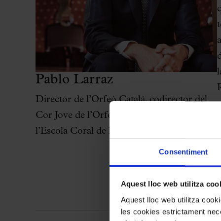
Pablo Larraz
Director de l’Orfeó Català, codirector del
Cor Jove de l’Orfeó Català i director de
l’Escola Coral de l'Orfeó Català
Consentiment
e
Aquest lloc web utilitza coo
Aquest lloc web utilitza coo
les cookies estrictament nece