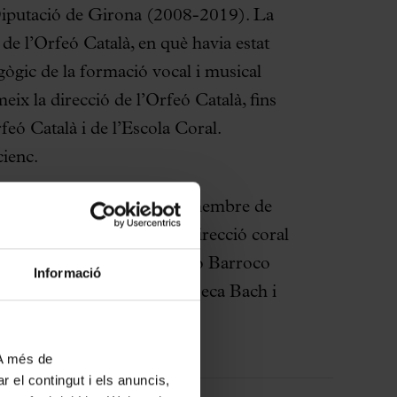
 Diputació de Girona (2008-2019). La
e l’Orfeó Català, en què havia estat
gògic de la formació vocal i musical
ix la direcció de l’Orfeó Català, fins
feó Català i de l’Escola Coral.
ienc.
rreu del territori. Ha estat membre de
 professors dels cursos de direcció coral
r de Cambra del Palau, Coro Barroco
Informació
 L’any 2014 va guanyar la Beca Bach i
barroc.
 A més de
r el contingut i els anuncis,