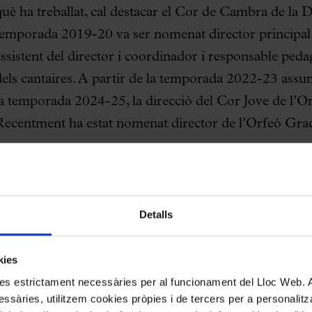
què ha treballat, cal destacar el Cor de Cambra de la
temporada 2019-20 va ser nomenat director principal d
assistent del director i coordinador i responsable peda
dels cantaires. A partir de la temporada 2022-23 assume
la temporada 2024-25, la direcció del Cor Jove de l’Or
Recentment ha estat nomenat director de l’Orfeó Grac
La seva presència és habitual en tallers de cant coral a
l’equip tècnic de la CJC i ha format part de l’equip de
de la FCEC. Com a cantant ha col·laborat amb el Co
Detalls
de Andalucía, Cor Francesc Valls i Musica Reservata.
s consolidà com a solista especialitzat en el repertori 
kies
kies estrictament necessàries per al funcionament del Lloc Web.
ssàries, utilitzem cookies pròpies i de tercers per a personalitza