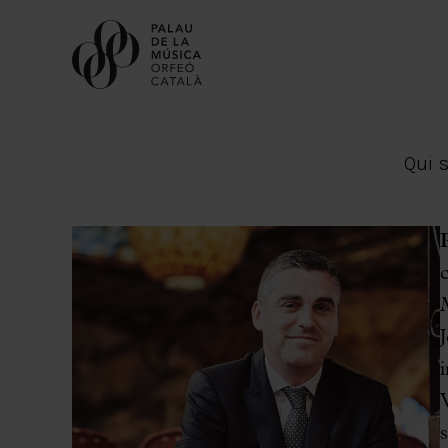
Qui 
Orfeó Català
Escola Coral
Cor de Cambra
i
Palau Vincles
Agenda dels cors