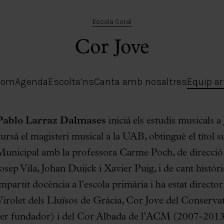
Escola Coral
Cor Jove
som
Agenda
Escolta’ns
Canta amb nosaltres
Equip ar
Pablo Larraz
Dalmases
inicià els estudis musicals a 
cursà el magisteri musical a la UAB, obtingué el títol 
Municipal amb la professora Carme Poch, de direcció 
Josep Vila, Johan Duijck i Xavier Puig, i de cant hist
mpartit docència a l’escola primària i ha estat director
Virolet dels Lluïsos de Gràcia, Cor Jove del Conserva
ser fundador) i del Cor Albada de l’ACM (2007-2013);