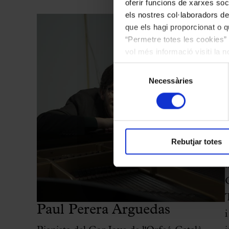
oferir funcions de xarxes soc
els nostres col·laboradors de
que els hagi proporcionat o qu
“Permetre totes les cookies” 
vol més informació visiti la 
les cookies en qualsevol mo
Selecció
Necessàries
de
consentiment
Rebutjar totes
Paul Perera Arguedas