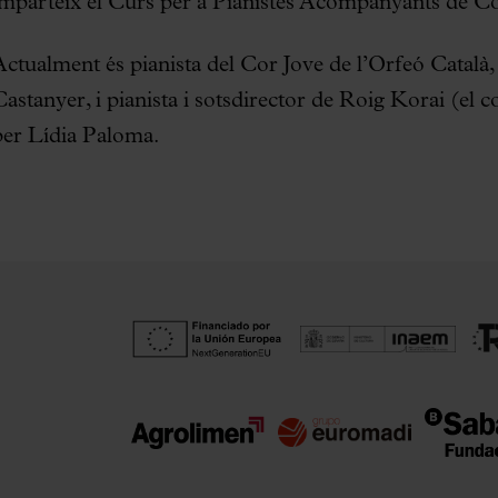
imparteix el Curs per a Pianistes Acompanyants de Co
Actualment és pianista del Cor Jove de l’Orfeó Català, 
Castanyer, i pianista i sotsdirector de Roig Korai (el c
per Lídia Paloma.