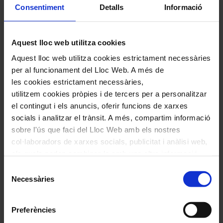
Consentiment
Detalls
Informació
Aquest lloc web utilitza cookies
Aquest lloc web utilitza cookies estrictament necessàries
per al funcionament del Lloc Web. A més de
Apropa Cultura
les cookies estrictament necessàries,
Apropa Cultura és el programa
utilitzem cookies pròpies i de tercers per a personalitzar
socioeducatiu dels equipaments culturals
el contingut i els anuncis, oferir funcions de xarxes
socials i analitzar el trànsit. A més, compartim informació
de Catalunya adreçat al sector social
.
sobre l'ús que faci del Lloc Web amb els nostres
col·laboradors de xarxes socials, publicitat i anàlisi web,
Un programa d’inclusió que afavoreix
els quals poden combinar-la amb una altra informació
l'assistència i participació a la programació dels
que els hagi proporcionat o que hagin recopilat a través
Selecció
de l'ús que hagi fet dels seus serveis. En el quadre
principals equipaments culturals de Catalunya.
Necessàries
de
inferior pot “Permetre totes les cookies” o seleccionar el
consentiment
Enforteix les experiències vitals dels col·lectius
tipus de cookies que vol permetre i prémer sobre
Preferències
més vulnerables i fa realitat el dret a la cultura
"Permetre la selecció". Si vol més informació visiti la