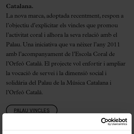
Catalana.
La nova marca, adoptada recentment, respon a
l’objectiu d’explicitar els vincles que promou
l’activitat coral i alhora la seva relació amb el
Palau. Una iniciativa que va néixer l’any 2011
amb l’acompanyament de l’Escola Coral de
l’Orfeó Català. El projecte vol enfortir i ampliar
la vocació de servei i la dimensió social i
solidària del Palau de la Música Catalana i
l’Orfeó Català.
PALAU VINCLES