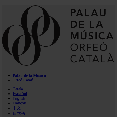
Palau de la Música
Orfeó Català
Català
Español
English
Français
中文
日本語