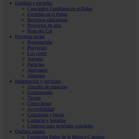
Famílias y escuelas
Conciertos Familiares en el Palau
Escuelas en el Palau
Recursos educativos
Proyectos en gira
Sons del Cel
Proyecto social
Presentación
Proyectos
Los coros
Agenda
Participa
Apóyanos
Síguenos
Información y servicios
Alquiler de espacios
Gastronomía
Tienda
Cómo llegar
Accesibilidad
Concursos y becas
Contacto y horarios
Consejos para tu primer concierto
Quiénes somos
Fundación Palau de la Música Catalana