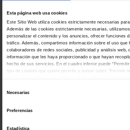
Esta página web usa cookies
Este Sitio Web utiliza cookies estrictamente necesarias para
Además de las cookies estrictamente necesarias, utilizamos
personalizar el contenido y los anuncios, ofrecer funciones d
tráfico. Además, compartimos información sobre el uso que 
colaboradores de redes sociales, publicidad y análisis web,
información que les haya proporcionado o que hayan recopil
hecho de sus servicios. En el cuadro inferior puede “Permitir
tipo de cookies que quiere permitir y pulsar sobre "Permitir l
información visite nuestra Política de Cookies
aquí
, a través
configurar las cookies en cualquier momento.”.
Selección
Necesarias
de
consentimiento
Falta de entidad
Preferencias
12 Nov 2015
La Vanguardia
Estadística