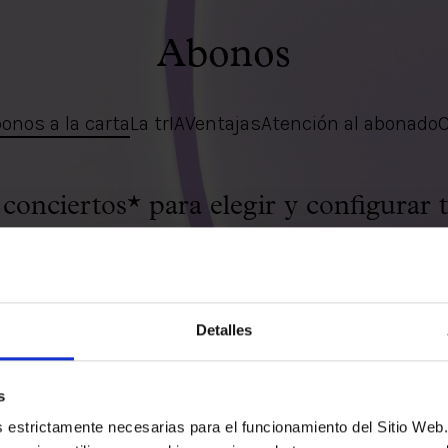
Abonos
onos a la carta
La trIA
Ventajas
Atención al abonado
C
onciertos* para elegir y configurar 
ir de 6 funciones (consulta la progr
descuento en las entradas incluidas e
Detalles
de entradas hasta 24 h antes de la ce
s
el importe íntegro queda en el saldo 
es estrictamente necesarias para el funcionamiento del Sitio We