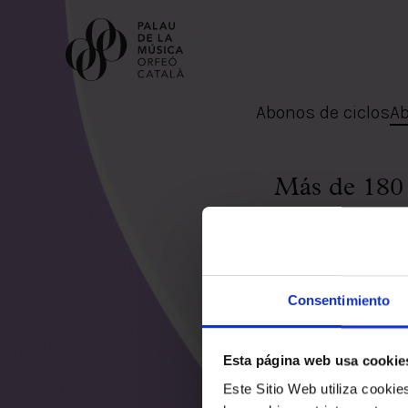
Abonos de ciclos
Ab
Comprar entradas
Más de 180 c
Abonos
carta a part
Regala Palau
Elige tu momento en el Palau
15% de 
Actividades complementarias
Consentimiento
Palau Jove
Devolución 
Temporada 2026-2027
Esta página web usa cookie
concierto (
Todas la temporadas
Este Sitio Web utiliza cooki