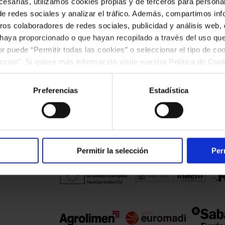
rlo en la compra de nuevas entradas y
esarias, utilizamos cookies propias y de terceros para personali
de redes sociales y analizar el tráfico. Además, compartimos in
ros colaboradores de redes sociales, publicidad y análisis web
especiales en el Café Palau, la Tiend
 haya proporcionado o que hayan recopilado a través del uso q
tickets de parking SABA-Bamsa.
ior puede “Permitir todas las cookies” o seleccionar el tipo de co
ección". Si quiere más información visite nuestra Política de Co
ar las cookies en cualquier momento.”.
COMPRAR ABONO
Preferencias
Estadística
Permitir la selección
Per