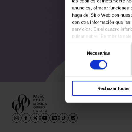
utiliza
las cookies estrictamente nec
Aula Palau
anuncios, ofrecer funciones 
Descuentos y promociones
haga del Sitio Web con nuest
Descuentos 
Programas de mano
con otra información que les
servicios. En el cuadro infer
Condiciones y normativa
pulsar sobre "Permitir la sel
podrá deshabilitar o configur
Selección
Necesarias
de
consentimiento
Rechazar todas