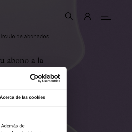
írculo de abonados
tu abono a la
amación
aquí
).
n el abono
Acerca de las cookies
lebración del
favorable para
b. Además de