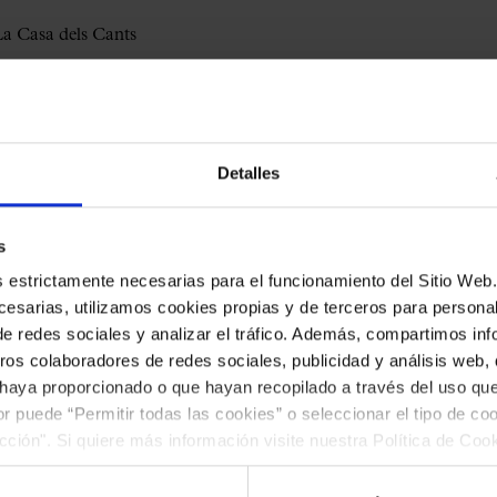
a Casa dels Cants
coral
#enfamilia
Detalles
Beethoven i els fantasmes de la
música
de Marian Márquez
s
es estrictamente necesarias para el funcionamiento del Sitio We
esarias, utilizamos cookies propias y de terceros para personali
—Cors de Palau Vincles & Escola Coral de l’Orfeó
de redes sociales y analizar el tráfico. Además, compartimos in
Català
ros colaboradores de redes sociales, publicidad y análisis web
 haya proporcionado o que hayan recopilado a través del uso q
ior puede “Permitir todas las cookies” o seleccionar el tipo de co
a Casa dels Cants
ección". Si quiere más información visite nuestra Política de Co
ar las cookies en cualquier momento.”.