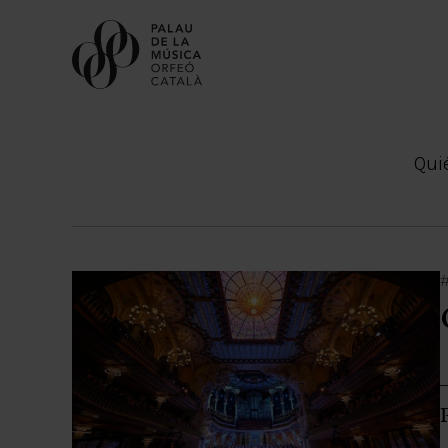
Qui
Orfeó Català
#
Escola Coral
Cor de Cambra
Palau Vincles
Agenda de los coros