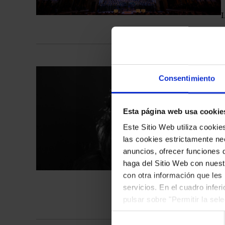
L
#
Consentimiento
Esta página web usa cookie
Este Sitio Web utiliza cooki
las cookies estrictamente nec
anuncios, ofrecer funciones 
haga del Sitio Web con nuest
con otra información que les
servicios. En el cuadro infer
L
pulsar sobre "Permitir la sel
podrá deshabilitar o configur
Selección