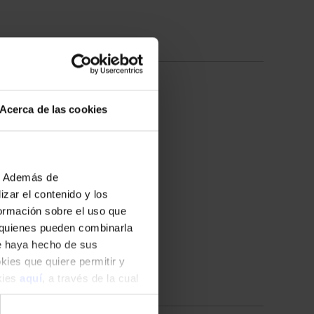
13
marzo
2027
Acerca de las cookies
Sábado
11:00
Sala de Conciertos
b. Además de
+ INFO
zar el contenido y los
formación sobre el uso que
, quienes pueden combinarla
ue haya hecho de sus
okies que quiere permitir y
okies
aquí
, a través de la cual