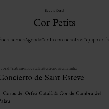
Escola Coral
Cor Petits
énes somos
Agenda
Canta con nosotros
Equipo artís
coral
#patrimoniocatalán
#estrenos
#enfamilia
Concierto de Sant Esteve
—Coros del Orfeó Català & Cor de Cambra del
Palau