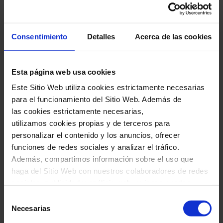
Consentimiento
Detalles
Acerca de las cookies
Teléfono
*
Esta página web usa cookies
Este Sitio Web utiliza cookies estrictamente necesarias
Estudios o profesión
*
para el funcionamiento del Sitio Web. Además de
las cookies estrictamente necesarias,
utilizamos cookies propias y de terceros para
personalizar el contenido y los anuncios, ofrecer
Estudios musicales
*
funciones de redes sociales y analizar el tráfico.
Además, compartimos información sobre el uso que
haga del Sitio Web con nuestros colaboradores de redes
sociales, publicidad y análisis web, quienes pueden
combinarla con otra información que les haya
Selección
proporcionado o que hayan recopilado a través del uso
Necesarias
de
que haya hecho de sus servicios. En el cuadro inferior
consentimiento