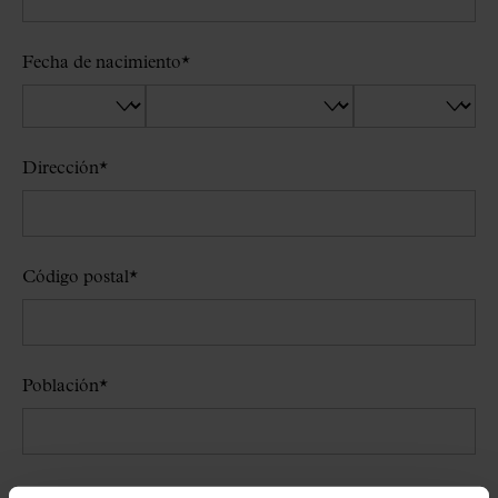
Fecha de nacimiento
*
Dirección
*
Código postal
*
Población
*
Correo electrónico
*