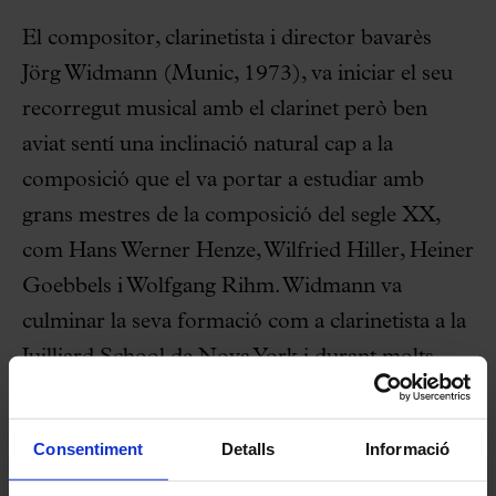
El compositor, clarinetista i director bavarès
Jörg Widmann (Munic, 1973), va iniciar el seu
recorregut musical amb el clarinet però ben
aviat sentí una inclinació natural cap a la
composició que el va portar a estudiar amb
grans mestres de la composició del segle XX,
com Hans Werner Henze, Wilfried Hiller, Heiner
Goebbels i Wolfgang Rihm. Widmann va
culminar la seva formació com a clarinetista a la
Juilliard School de Nova York i durant molts
anys va ser professor de clarinet i composició a
la Universitat de Friburg. Des del 2017 ocupa la
Consentiment
Detalls
Informació
Càtedra Edward Said de composició a