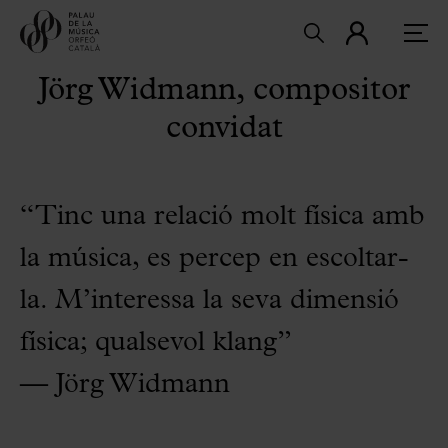
Jörg Widmann, compositor
convidat
“Tinc una relació molt física amb
la música, es percep
en escoltar-
la. M’interessa la seva dimensió
física;
qualsevol klang”
— Jörg Widmann