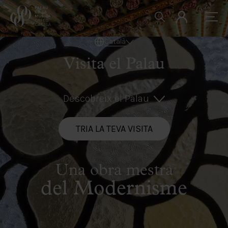
Català
Visita el Palau
Descobreix el Palau
TRIA LA TEVA VISITA
Una obra mestra
del Modernisme