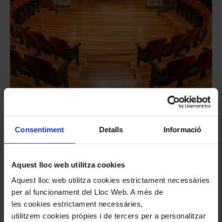
Consentiment
Detalls
Informació
Aquest lloc web utilitza cookies
La façana
Aquest lloc web utilitza cookies estrictament necessàries
per al funcionament del Lloc Web. A més de
La façana del Palau, situada al carrer de Sant
les cookies estrictament necessàries,
Pere Més Alt, únic accés fins a l'any 1989, fa
utilitzem cookies pròpies i de tercers per a personalitzar