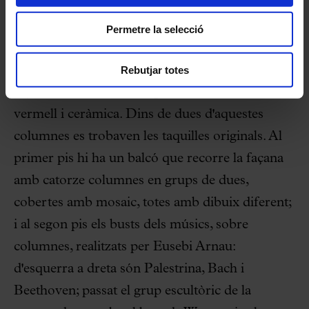
Càrcer i d'Amat) i va ser inaugurada el dia 8 de
setembre de 1909. La complexitat de la façana
Permetre la selecció
angular a dos carrers estrets fa difícil la visió
Rebutjar totes
completa del conjunt. Altres elements d'aquesta
façana són els arcs amb grans columnes de maó
vermell i ceràmica. Dins de dues d'aquestes
columnes es trobaven les taquilles originals. Al
primer pis hi ha un balcó que recorre la façana
amb catorze columnes en grups de dues,
cobertes amb mosaic, totes amb dibuix diferent;
i al segon pis els busts dels músics, sobre
columnes, realitzats per Eusebi Arnau:
d'esquerra a dreta són Palestrina, Bach i
Beethoven; passat el grup escultòric de la