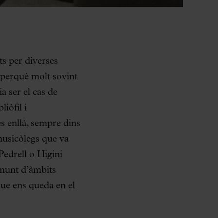
ts per diverses
, perquè molt sovint
a ser el cas de
iòfil i
és enllà, sempre dins
musicòlegs que va
Pedrell o Higini
 munt d’àmbits
que ens queda en el