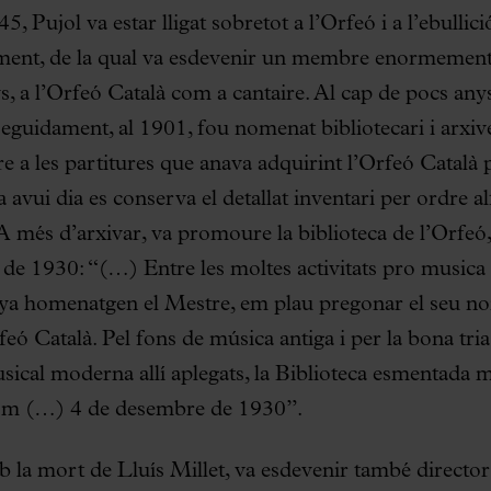
, Pujol va estar lligat sobretot a l’Orfeó i a l’ebullic
ent, de la qual va esdevenir un membre enormement 
ys, a l’Orfeó Català com a cantaire. Al cap de pocs a
Seguidament, al 1901, fou nomenat bibliotecari i arxiver
 a les partitures que anava adquirint l’Orfeó Català p
a avui dia es conserva el detallat inventari per ordre a
 A més d’arxivar, va promoure la biblioteca de l’Orfeó,
de 1930: “(…) Entre les moltes activitats pro musica p
ya homenatgen el Mestre, em plau pregonar el seu n
rfeó Català. Pel fons de música antiga i per la bona tri
usical moderna allí aplegats, la Biblioteca esmentada m
hom (…) 4 de desembre de 1930”.
b la mort de Lluís Millet, va esdevenir també director