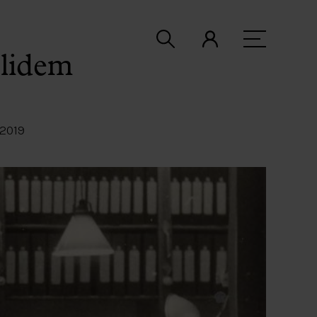
blidem
2019