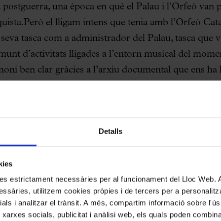
la postguerra, una època en què el Palau i l’Orfeó van p
quista.Però el lligam intens que tenia amb l’Orfeó Cat
a seva tasca com a administrador del Palau, tasca que 
munt d’activitats lligades a l’entorn musical del momen
ni ben clar gràcies a l’arxiu documental que ens ha ll
ministrador i organitzador de concerts, dins el fons 
gides una a una, bastirien tot un compendi de les relac
musical d’aquell moment. A més, també són un ric testi
Detalls
ts i institucions relacionades amb l’Orfeó. Una part d’
nim a l’abast gràcies a les col·leccions digitals del Ce
kies
rfeó Català, que contenen cartes, per exemple, de Bl
kies estrictament necessàries per al funcionament del Lloc Web.
, Enric Granados, Higini Anglès, Wanda Landowska, J
ssàries, utilitzem cookies pròpies i de tercers per a personalitza
rt, Arthur Rubinstein, Joan Maragall, Emili Pujol, i u
ials i analitzar el trànsit. A més, compartim informació sobre l'
 xarxes socials, publicitat i anàlisi web, els quals poden combin