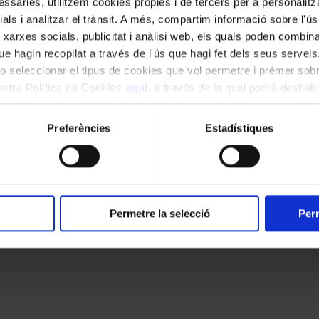
ssàries, utilitzem cookies pròpies i de tercers per a personalitza
ials i analitzar el trànsit. A més, compartim informació sobre l'
 xarxes socials, publicitat i anàlisi web, els quals poden combin
kies
Canal ètic
Accessibilitat
e hagin recopilat a través de l'ús que hagi fet dels seus serveis.
o seleccionar el tipus de cookies que vol permetre i prémer sobr
nostra Política de Cookies
aquí
, a través de la qual podrà deshabil
ment.
Preferències
Estadístiques
Permetre la selecció
Perm