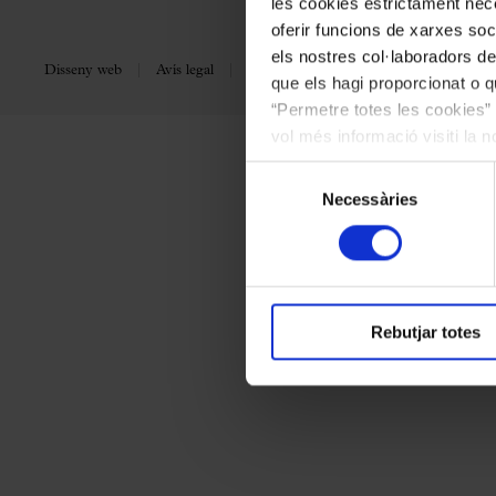
les cookies estrictament nece
oferir funcions de xarxes soc
els nostres col·laboradors de
Disseny web
Avís legal
Política de privacitat
Política de coo
que els hagi proporcionat o qu
“Permetre totes les cookies” 
vol més informació visiti la 
les cookies en qualsevol mo
Selecció
Necessàries
de
consentiment
Rebutjar totes