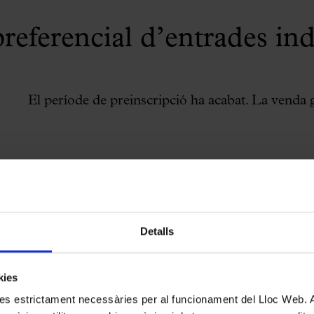
referencial d’entrades ind
El període de preinscripció ha acabat. La venda
Detalls
kies
kies estrictament necessàries per al funcionament del Lloc Web.