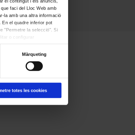
r el contingut i els anuncis,
ús que faci del Lloc Web amb
ar-la amb una altra informació
 En el quadre inferior pot
e "Permetre la selecció". Si
itar o configurar
Màrqueting
etre totes les cookies