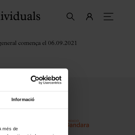
ividuals
 general comença el 06.09.2021
Informació
 A més de