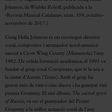
Johnson, de Wiebke Roloff, publicada a la
«Revista Musical Catalana», núm. 359, octubre-
novembre de 2017.)
Craig Hella Johnson és un reconegut director
coral, compositor i arranjador nord-americà
nascut a Crow Wing County (Minnesota) l’any
1962. De sòlida formació acadèmica, el 1991 va
fundar el grup coral Conspirare, que té la seu a
la ciutat d’Austin (Texas). Amb el grup ha
gravat més de vint-i-cinc discos i ha guanyat vuit
premis Grammy. El sisè àlbum,
The sacred spirit
of Russia
, va ser el guanyador del Premi
Grammy a la millor actuació coral de l’any