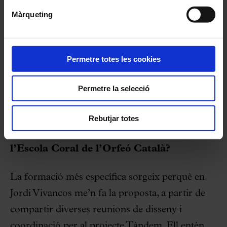
nodrir-se’n a nivell formatiu, coneixements que
Màrqueting
reverteixen en l’alumnat. Expectatives altes, sí,
cal ser ambiciós.
Permetre totes les cookies
Permetre la selecció
Com va sortir el tema de la formació
específica sobre eines i estratègies
Rebutjar totes
pedagògiques per a l’equip de Clavé XXI i
l’Escola Coral de l’Orfeó Català?
La formació més específica sorgeix perquè en
Jordi Vivancos me’n fa la proposta, a partir de
compartir diverses reunions de disseny i
coordinació per al projecte Tàndem. Ell entén