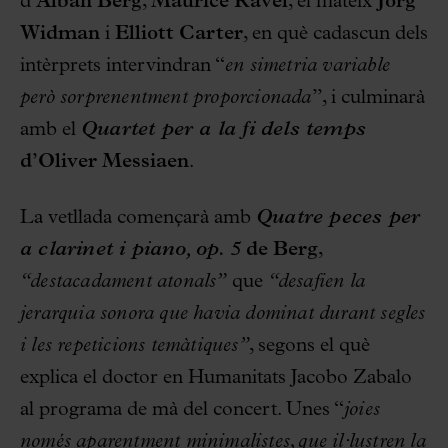
d’
Alban Berg
,
Maurice Ravel
, el mateix
Jörg
Widman
i
Elliott Carter
, en què cadascun dels
intèrprets intervindran “
en simetria variable
però sorprenentment proporcionada
”, i culminarà
amb el
Quartet per a la fi dels temps
d’Oliver Messiaen
.
La vetllada començarà amb
Quatre peces per
a clarinet i piano, op. 5
de Berg
,
“destacadament atonals”
que
“desafien la
jerarquia sonora que havia dominat durant segles
i les repeticions temàtiques”
, segons el què
explica el doctor en Humanitats Jacobo Zabalo
al programa de mà del concert. Unes “
joies
només aparentment minimalistes, que il·lustren la