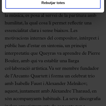
ferm enfocament centrat en la música en si
Rebutjar totes
mateixa. Dedicat plenament i apassionadament a
la música, es posa al servei de la partitura amb
humilitat, la qual cosa li permet reflectir una
essencialitat clara i sense biaixos. Les
motivacions internes del compositor, intèrpret i
públic han d’estar en sintonia, un principi
interpretatiu que Queyras va aprendre de Pierre
Boulez, amb qui va establir una llarga
col·laboració artística. Va ser membre fundador
de l’Arcanto Quartett i forma un celebrat trio
amb Isabelle Faust i Alexander Melnikov;
aquest, juntament amb Alexandre Tharaud, en
són acompanyants habituals. La seva discografia