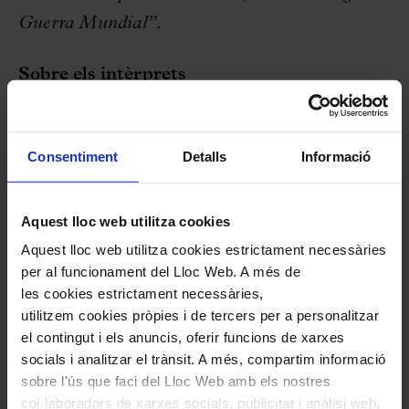
Guerra Mundial”
.
Sobre els intèrprets
Isabelle Faust
captiva el públic amb unes
interpretacions extraordinàries en què se
Consentiment
Detalls
Informació
submergeix profundament en cada obra tenint-
ne en compte el context històric musical, els
Aquest lloc web utilitza cookies
instruments històricament escaients i
Aquest lloc web utilitza cookies estrictament necessàries
aconseguint-hi la màxima autenticitat possible
per al funcionament del Lloc Web. A més de
les cookies estrictament necessàries,
d’acord amb el nivell de coneixements actuals.
utilitzem cookies pròpies i de tercers per a personalitzar
Després de guanyar el prestigiós Concurs
el contingut i els anuncis, oferir funcions de xarxes
Leopold Mozart i el Concurs Paganini essent
socials i analitzar el trànsit. A més, compartim informació
sobre l'ús que faci del Lloc Web amb els nostres
ben jove, immediatament va oferir actuacions
col·laboradors de xarxes socials, publicitat i anàlisi web,