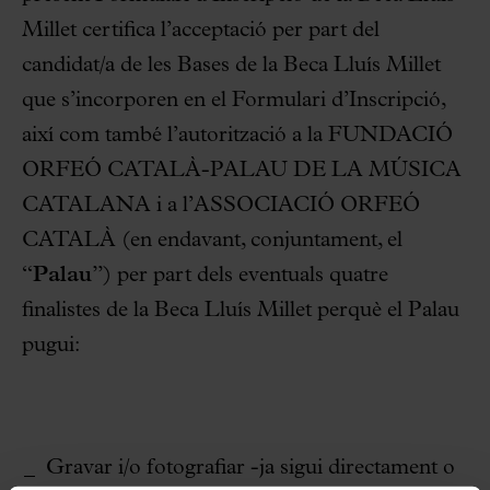
Millet certifica l’acceptació per part del
candidat/a de les Bases de la Beca Lluís Millet
que s’incorporen en el Formulari d’Inscripció,
així com també l’autorització a la FUNDACIÓ
ORFEÓ CATALÀ-PALAU DE LA MÚSICA
CATALANA i a l’ASSOCIACIÓ ORFEÓ
CATALÀ (en endavant, conjuntament, el
“
Palau
”) per part dels eventuals quatre
finalistes de la Beca Lluís Millet perquè el Palau
pugui:
Gravar i/o fotografiar -ja sigui directament o