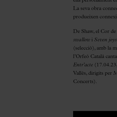
ella personalment el
La seva obra connec
produeixen connexion
De Shaw, el Cor de 
swallow
i
Seven joys
(selecció), amb la 
l’Orfeó Català cant
Entr’acte
(17.04.23, 
Vallès, dirigits pe
Concerts).