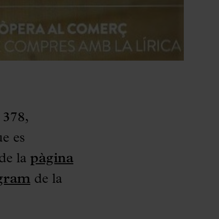
 378
,
ue es
de la
pàgina
agram
de la