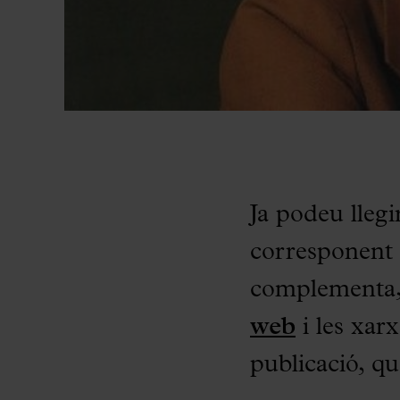
Ja podeu llegi
corresponent
complementa, 
web
i les xarx
publicació, q