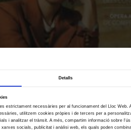
Detalls
kies
kies estrictament necessàries per al funcionament del Lloc Web.
ssàries, utilitzem cookies pròpies i de tercers per a personalitza
ials i analitzar el trànsit. A més, compartim informació sobre l'
 xarxes socials, publicitat i anàlisi web, els quals poden combin