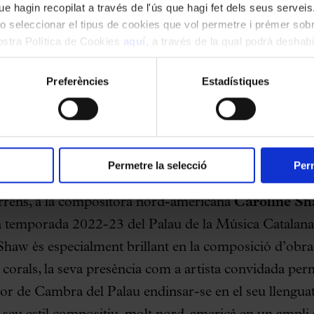
e hagin recopilat a través de l'ús que hagi fet dels seus serveis.
o seleccionar el tipus de cookies que vol permetre i prémer sobr
nostra Política de Cookies
aquí
, a través de la qual podrà deshabil
ment.
Preferències
Estadístiques
Permetre la selecció
Perm
 la Revista Musical Catalana dedica la portada i l’en
rrens, a la compositora nord-americana
Caroline S
 temporada 2022-23 del Palau de la Música Catalana, 
Shaw és especialment brillant en la composició d’obra 
corals, la seva presència com a artista convidada perm
Cor de Cambra del Palau endinsar-se en el seu llenguat