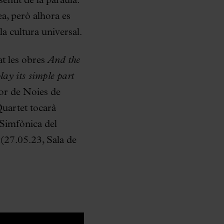
entit de la paraula.
a, però alhora es
a cultura universal.
t les obres
And the
play its simple part
or de Noies de
Quartet tocarà
 Simfònica del
(27.05.23, Sala de