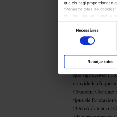
que els hagi proporcionat o qu
“Permetre totes les cookies” 
vol més informació visiti la 
les cookies en qualsevol mo
Selecció
Necessàries
de
consentiment
Rebutjar totes
Aquest nou número de
que signa Albert To
convidada d’aquesta
Cruixent. Caroline 
tipus de formacions 
l’Orfeó Català i al 