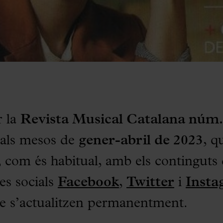
r la
Revista Musical Catalana núm.
 als mesos de
gener-abril de 2023
, q
com és habitual, amb els continguts 
es socials
Facebook
,
Twitter
i
Inst
ue s’actualitzen permanentment.