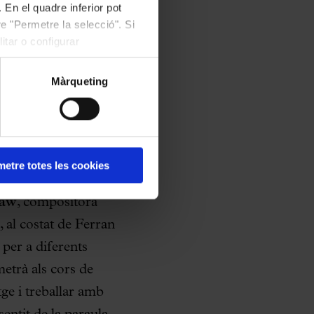
 En el quadre inferior pot
e "Permetre la selecció". Si
itar o configurar
Màrqueting
etre totes les cookies
trevista principal,
haw
, compositora
al costat de Ferran
per a diferents
etrà als cors de
ge i treballar amb