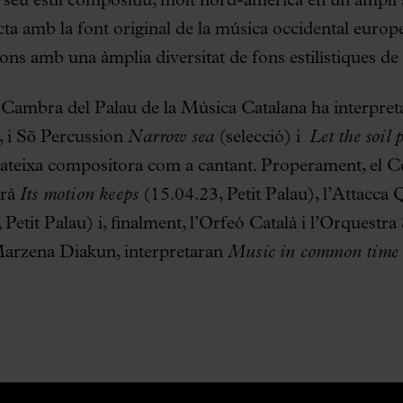
 seu estil compositiu, molt nord-americà en un ampli s
ta amb la font original de la música occidental europe
s amb una àmplia diversitat de fons estilístiques de l
Cambra del Palau de la Música Catalana ha interpreta
, i Sō Percussion
Narrow sea
(selecció) i
Let the soil 
mateixa compositora com a cantant. Properament, el C
arà
Its motion keeps
(15.04.23, Petit Palau), l’Attacca 
Petit Palau) i, finalment, l’Orfeó Català i l’Orquestra
r Marzena Diakun, interpretaran
Music in common time