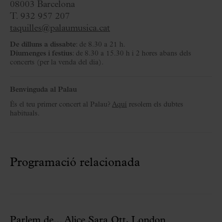
08003 Barcelona
T. 932 957 207
taquilles@palaumusica.cat
De dilluns a dissabte
: de 8.30 a 21 h.
Diumenges i festius
: de 8.30 a 15.30 h i 2 hores abans dels
concerts (per la venda del dia).
Benvinguda al Palau
És el teu primer concert al Palau?
Aquí
resolem els dubtes
habituals.
Programació relacionada
Parlem de... Alice Sara Ott, London