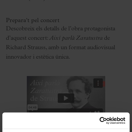
Prepara't pel concert
Descobreix els detalls de l’obra protagonista
d’aquest concert:
Així parlà Zaratustra
de
Richard Strauss, amb un format audiovisual
innovador i estètica única.