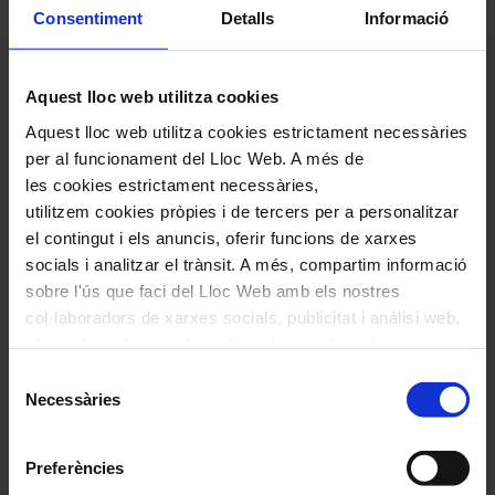
Consentiment
Detalls
Informació
Fitxa artística
Alice Sara Ott,
piano
Aquest lloc web utilitza cookies
London Symphony Orchestra
Aquest lloc web utilitza cookies estrictament necessàries
Antonio Pappano,
director
per al funcionament del Lloc Web. A més de
les cookies estrictament necessàries,
utilitzem cookies pròpies i de tercers per a personalitzar
Programa
el contingut i els anuncis, oferir funcions de xarxes
socials i analitzar el trànsit. A més, compartim informació
sobre l'ús que faci del Lloc Web amb els nostres
H. KENDALL:
O flower of fire
(Obra
col·laboradors de xarxes socials, publicitat i anàlisi web,
d’encàrrec de la LSO)
els quals poden combinar-la amb una altra informació
F. LISZT:
Totentanz
que els hagi proporcionat o que hagin recopilat a través
Selecció
de l'ús que hagi fet dels seus serveis. En el quadre
Necessàries
R. STRAUSS:
Així parlà Zaratustra
de
inferior pot “Permetre totes les cookies” o seleccionar el
consentiment
tipus de cookies que vol permetre i prémer sobre
Preferències
"Permetre la selecció". Si vol més informació visiti la
26 Octubre 2023