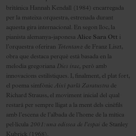
britànica Hannah Kendall (1984) encarregada
per la mateixa orquestra, estrenada durant
aquesta gira internacional. En segon lloc, la
pianista alemanya-japonesa
Alice Sara Ott
i
l’orquestra oferiran
Totentanz
de Franz Liszt,
obra que destaca perquè està basada en la
melodia gregoriana
Dies irae,
però amb
innovacions estilístiques. I, finalment, el plat fort,
el poema simfònic
Així parlà Zaratustra
de
Richard Strauss, el moviment inicial del qual
restarà per sempre lligat a la ment dels cinèfils
amb l’escena de l’albada de l’home de la mítica
pel·lícula
2001: una odissea de l’espai
de Stanley
Kubrick (1968).