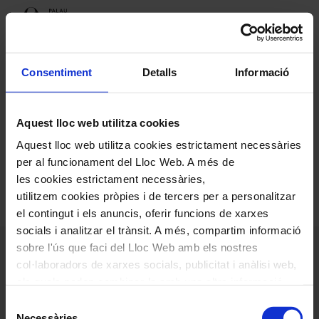
Accès restringit
Consentiment
Detalls
Informació
Aquest lloc web utilitza cookies
Aquest contingut no està disponible en el seu
Aquest lloc web utilitza cookies estrictament necessàries
país.
per al funcionament del Lloc Web. A més de
les cookies estrictament necessàries,
utilitzem cookies pròpies i de tercers per a personalitzar
el contingut i els anuncis, oferir funcions de xarxes
socials i analitzar el trànsit. A més, compartim informació
sobre l'ús que faci del Lloc Web amb els nostres
col·laboradors de xarxes socials, publicitat i anàlisi web,
els quals poden combinar-la amb una altra informació
que els hagi proporcionat o que hagin recopilat a través
Selecció
de l'ús que hagi fet dels seus serveis. En el quadre
Necessàries