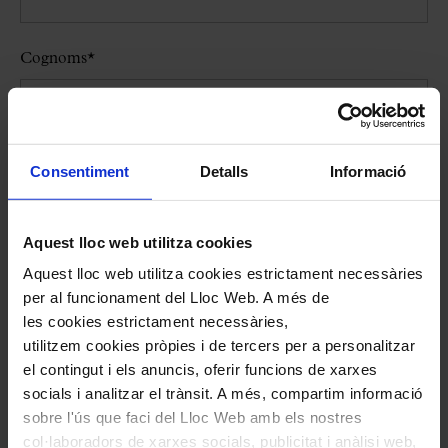
Cognoms
*
E-mail
*
Consentiment
Detalls
Informació
Aquest lloc web utilitza cookies
Dates i horaris preferits
*
Aquest lloc web utilitza cookies estrictament necessàries
per al funcionament del Lloc Web. A més de
les cookies estrictament necessàries,
utilitzem cookies pròpies i de tercers per a personalitzar
Idioma
*
el contingut i els anuncis, oferir funcions de xarxes
socials i analitzar el trànsit. A més, compartim informació
sobre l'ús que faci del Lloc Web amb els nostres
col·laboradors de xarxes socials, publicitat i anàlisi web,