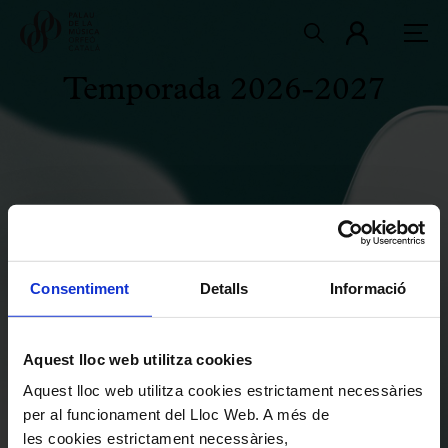
Temporada 2026-2027
PRESENTACIÓ DE LA TEMPORADA
Consentiment
Detalls
Informació
PROJECTES DESTACATS
ARTISTES CONVIDATS
Aquest lloc web utilitza cookies
Aquest lloc web utilitza cookies estrictament necessàries
per al funcionament del Lloc Web. A més de
EL PROJECTE DELS CORS
les cookies estrictament necessàries,