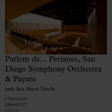
Parlem de... Perianes, San
Diego Symphony Orchestra
& Payare
amb Ana María Dávila
L'Hivernacle
28
abril
2027
Dimecres