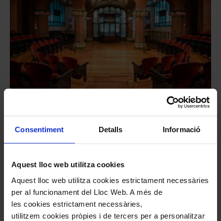
#nousformats
Audicions íntimes: Josep
Consentiment
Detalls
Informació
Colom
Mompou, Liszt, Bach i Franck
Aquest lloc web utilitza cookies
L'Hivernacle
Audicions íntimes
Aquest lloc web utilitza cookies estrictament necessàries
22
febrer
2027
per al funcionament del Lloc Web. A més de
Dilluns
les cookies estrictament necessàries,
18:00
utilitzem cookies pròpies i de tercers per a personalitzar