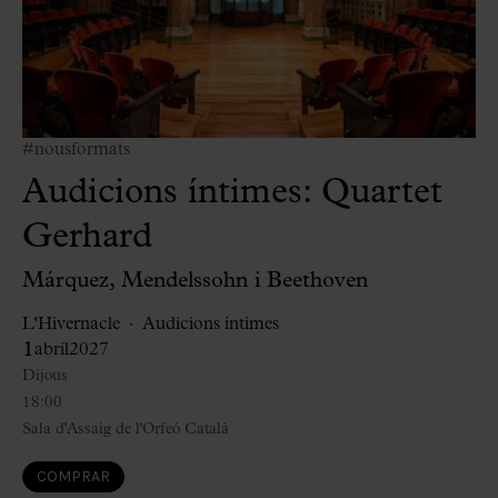
#nousformats
Audicions íntimes: Quartet
Gerhard
Márquez, Mendelssohn i Beethoven
L'Hivernacle
Audicions íntimes
1
abril
2027
Dijous
18:00
Sala d'Assaig de l'Orfeó Català
COMPRAR