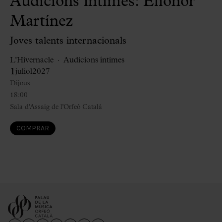
Audicions íntimes: Elionor
Martínez
Joves talents internacionals
L'Hivernacle
Audicions íntimes
1
juliol
2027
Dijous
18:00
Sala d'Assaig de l'Orfeó Català
COMPRAR