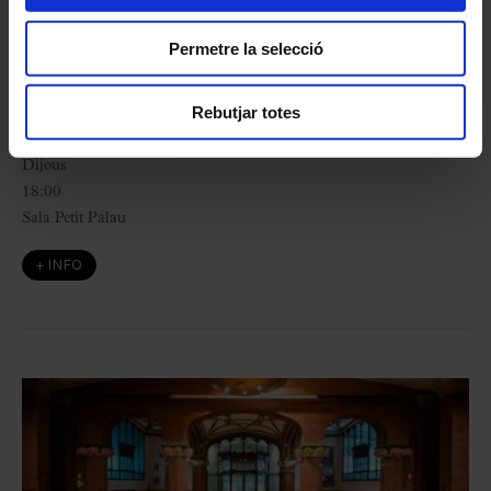
Rattle
Permetre la selecció
amb Pep Gorgori
Rebutjar totes
L'Hivernacle
18
març
2027
Dijous
18:00
Sala Petit Palau
+ INFO