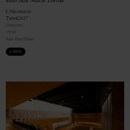
amb Ana María Dávila
L'Hivernacle
7
abril
2027
Dimecres
19:00
Sala Petit Palau
+ INFO