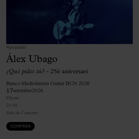
#popular
Álex Ubago
¿Qué pides tú? -
25è aniversari
Banco Mediolanum Guitar BCN 2026
17
setembre
2026
Dijous
20:30
Sala de Concerts
COMPRAR