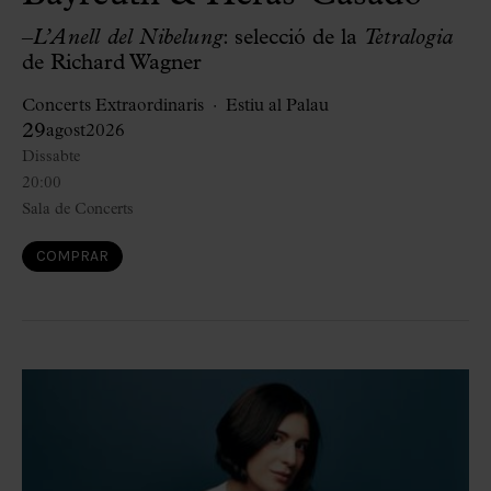
–
L’Anell del Nibelung
: selecció de la
Tetralogia
de Richard Wagner
Concerts Extraordinaris
Estiu al Palau
29
agost
2026
Dissabte
20:00
Sala de Concerts
COMPRAR