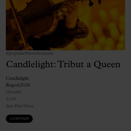
#popular
#nousformats
Candlelight: Tribut a Queen
Candlelight
8
agost
2026
Dissabte
21:00
Sala Petit Palau
COMPRAR