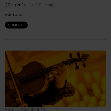
20
des.
2026
21:00
Diumenge
Més dates
COMPRAR
#popular
#nousformats