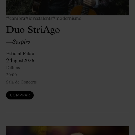
#cambra
#jovestalents
#modernisme
Duo StriAgo
—
Sospiro
Estiu al Palau
24
agost
2026
Dilluns
20:00
Sala de Concerts
COMPRAR