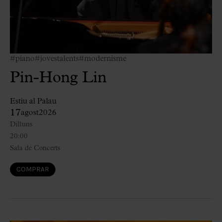
#piano
#jovestalents
#modernisme
Pin-Hong Lin
Estiu al Palau
17
agost
2026
Dilluns
20:00
Sala de Concerts
COMPRAR