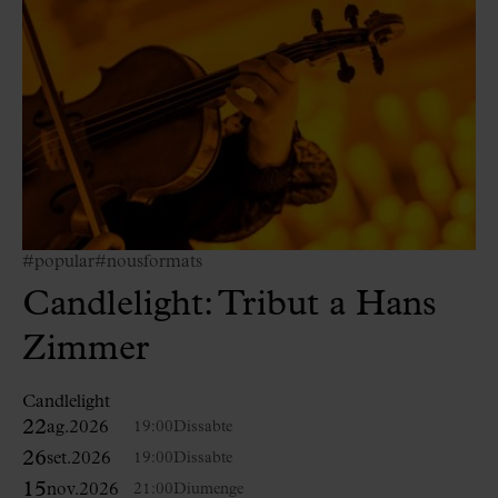
#popular
#nousformats
Candlelight: Tribut a Hans
Zimmer
Candlelight
22
ag.
2026
19:00
Dissabte
26
set.
2026
19:00
Dissabte
15
nov.
2026
21:00
Diumenge