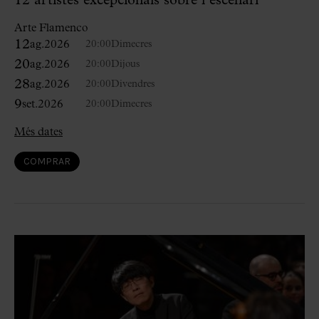
12 artistes excepcionals sobre l’escenari
Arte Flamenco
12
ag.
2026
20:00
Dimecres
20
ag.
2026
20:00
Dijous
28
ag.
2026
20:00
Divendres
9
set.
2026
20:00
Dimecres
Més dates
COMPRAR