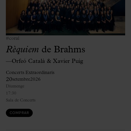
#coral
Rèquiem
de Brahms
—Orfeó Català & Xavier Puig
Concerts Extraordinaris
20
setembre
2026
Diumenge
17:30
Sala de Concerts
COMPRAR