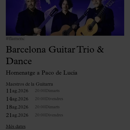
#flamenc
Barcelona Guitar Trio &
Dance
Homenatge a Paco de Lucía
Maestros de la Guitarra
11
ag.
2026
20:00
Dimarts
14
ag.
2026
20:00
Divendres
18
ag.
2026
20:00
Dimarts
21
ag.
2026
20:00
Divendres
Més dates