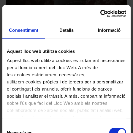
Consentiment
Detalls
Informació
Aquest lloc web utilitza cookies
#òpera
Aquest lloc web utilitza cookies estrictament necessàries
per al funcionament del Lloc Web. A més de
La traviata, de G. Verdi
les cookies estrictament necessàries,
utilitzem cookies pròpies i de tercers per a personalitzar
Òpera escenificada en dos actes
el contingut i els anuncis, oferir funcions de xarxes
Cicle d'òpera NovAria
socials i analitzar el trànsit. A més, compartim informació
23
ag.
2026
18:00
Diumenge
sobre l'ús que faci del Lloc Web amb els nostres
17
oct.
2026
19:00
Dissabte
col·laboradors de xarxes socials, publicitat i anàlisi web,
els quals poden combinar-la amb una altra informació
COMPRAR
que els hagi proporcionat o que hagin recopilat a través
Selecció
de l'ús que hagi fet dels seus serveis. En el quadre
Necessàries