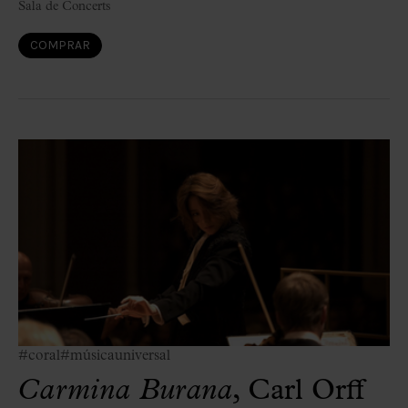
Sala de Concerts
COMPRAR
#coral
#músicauniversal
Carmina Burana
, Carl Orff