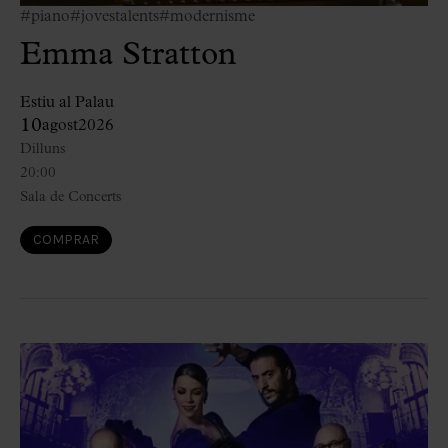
#piano
#jovestalents
#modernisme
Emma Stratton
Estiu al Palau
10
agost
2026
Dilluns
20:00
Sala de Concerts
COMPRAR