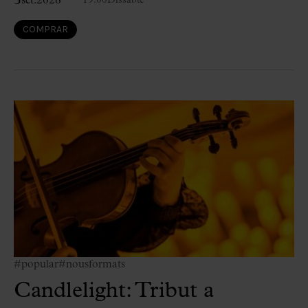
5
set.
2026
19:00
Dissabte
COMPRAR
#popular
#nousformats
Candlelight: Tribut a