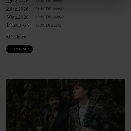
23
ag.
2026
19:00
Diumenge
23
ag.
2026
21:00
Diumenge
30
ag.
2026
19:00
Diumenge
12
set.
2026
18:00
Dissabte
Més dates
COMPRAR