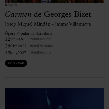
#òpera
Carmen
de Georges Bizet
Josep Miquel Mindàn - Jaume Villanueva
Òpera Popular de Barcelona
12
set.
2026
19:00
Dissabte
26
febr.
2027
20:00
Divendres
12
juny
2027
19:00
Dissabte
COMPRAR