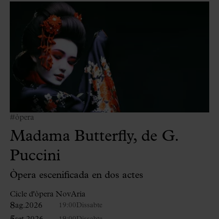
#òpera
Madama Butterfly, de G.
Puccini
Òpera escenificada en dos actes
Cicle d'òpera NovAria
8
ag.
2026
19:00
Dissabte