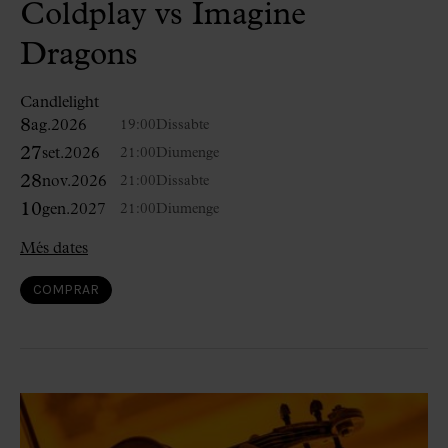
Coldplay vs Imagine
Dragons
Candlelight
8
ag.
2026
19:00
Dissabte
27
set.
2026
21:00
Diumenge
28
nov.
2026
21:00
Dissabte
10
gen.
2027
21:00
Diumenge
Més dates
COMPRAR