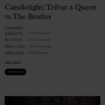
Candlelight: Tribut a Queen
vs The Beatles
Candlelight
22
ag.
2026
21:00
Dissabte
9
oct.
2026
19:00
Divendres
29
nov.
2026
19:00
Diumenge
19
des.
2026
19:00
Dissabte
Més dates
COMPRAR