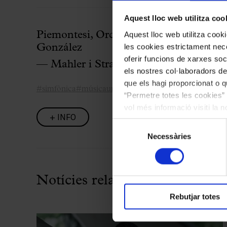
Aquest lloc web utilitza coo
Piemontesi, Orquestra Filharmònica d
Aquest lloc web utilitza coo
les cookies estrictament nece
González
oferir funcions de xarxes soc
— Mahler i Strauss
els nostres col·laboradors de
que els hagi proporcionat o qu
#simfònica
#músicauniversal
“Permetre totes les cookies” 
vol més informació visiti la 
+ INFO
les cookies en qualsevol mo
Selecció
Necessàries
de
consentiment
Notícies relacionades
Rebutjar totes