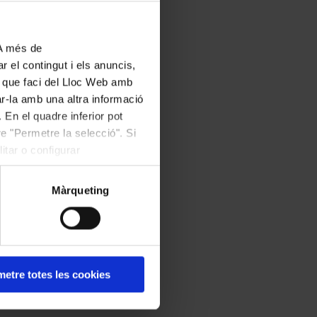
 A més de
r el contingut i els anuncis,
ús que faci del Lloc Web amb
ar-la amb una altra informació
 En el quadre inferior pot
e "Permetre la selecció". Si
itar o configurar
Màrqueting
etre totes les cookies