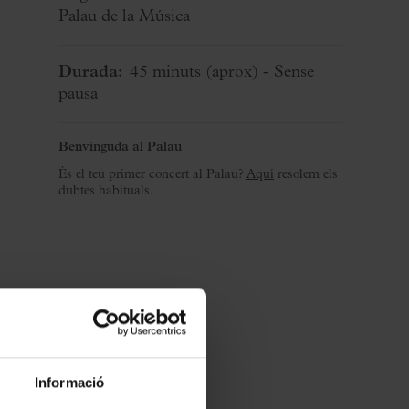
Palau de la Música
Durada:
45 minuts
(aprox)
- Sense
pausa
Benvinguda al Palau
És el teu primer concert al Palau?
Aquí
resolem els
dubtes habituals.
Informació