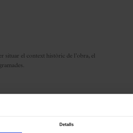
 situar el context històric de l’obra, el
ogramades.
Detalls