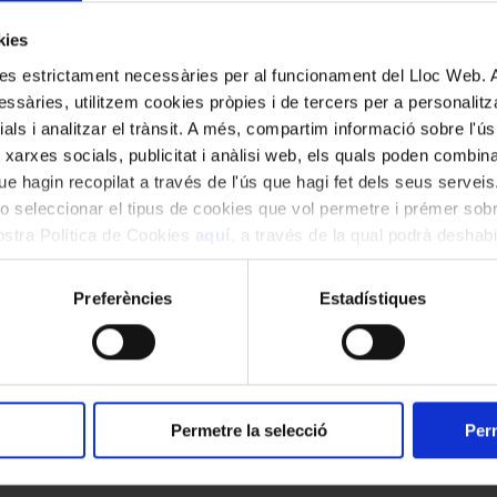
kies
e Dresden &
kies estrictament necessàries per al funcionament del Lloc Web.
22 de gener de 2024
ssàries, utilitzem cookies pròpies i de tercers per a personalitza
20:00 h
ials i analitzar el trànsit. A més, compartim informació sobre l'
Sala de Concerts
 xarxes socials, publicitat i anàlisi web, els quals poden combin
e hagin recopilat a través de l'ús que hagi fet dels seus serveis.
o seleccionar el tipus de cookies que vol permetre i prémer sobr
nostra Política de Cookies
aquí
, a través de la qual podrà deshabil
ment.
Preferències
Estadístiques
Permetre la selecció
Perm