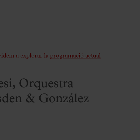
videm a explorar la
programació actual
esi, Orquestra
sden & González