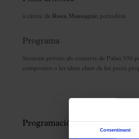
Palau Jove
Temporada 2026-2027
a càrrec de
Rosa Massagué
, periodista
Totes les temporades
Aula Palau
Programa
Descomptes i promocions
Programes de mà
Sessions prèvies als concerts de Palau 100 per
Condicions i normativa
compositor o les idees claus de les peces pr
Programació relacionada
Consentiment