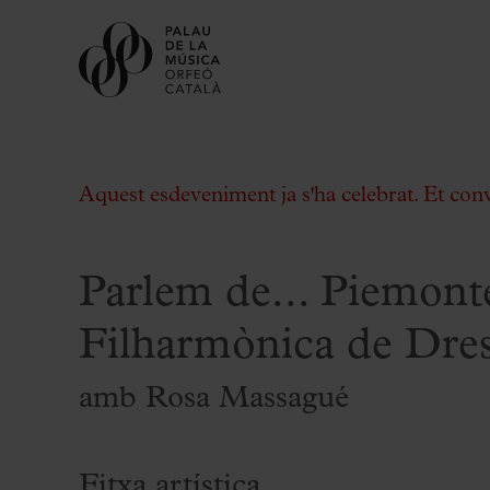
Aquest esdeveniment ja s'ha celebrat. Et con
Parlem de... Piemont
Comprar entrades
Filharmònica de Dre
Abonaments
amb Rosa Massagué
Regala Palau
Tria el teu moment al Palau
Activitats complementàries
Fitxa artística