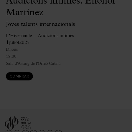
Audicions íntimes: Elionor
Martínez
Joves talents internacionals
L'Hivernacle
Audicions íntimes
1
juliol
2027
Dijous
18:00
Sala d'Assaig de l'Orfeó Català
COMPRAR