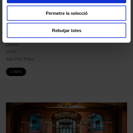
Rattle
Permetre la selecció
amb Pep Gorgori
Rebutjar totes
L'Hivernacle
18
març
2027
Dijous
18:00
Sala Petit Palau
+ INFO