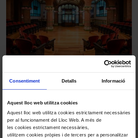
#nousformats
Audicions íntimes: Josep
Consentiment
Detalls
Informació
Colom
Mompou, Liszt, Bach i Franck
Aquest lloc web utilitza cookies
L'Hivernacle
Audicions íntimes
Aquest lloc web utilitza cookies estrictament necessàries
22
febrer
2027
per al funcionament del Lloc Web. A més de
Dilluns
les cookies estrictament necessàries,
18:00
utilitzem cookies pròpies i de tercers per a personalitzar