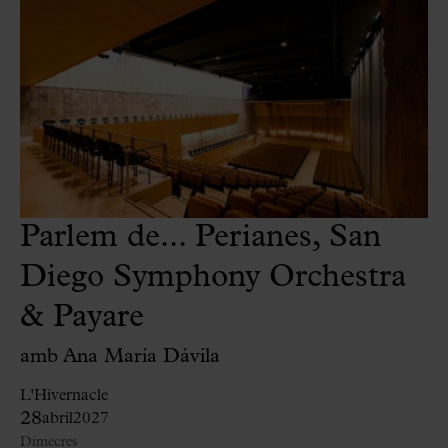
Parlem de... Perianes, San
Diego Symphony Orchestra
& Payare
amb Ana María Dávila
L'Hivernacle
28
abril
2027
Dimecres