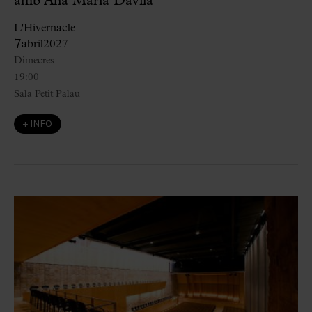
amb Ana María Dávila
L'Hivernacle
7
abril
2027
Dimecres
19:00
Sala Petit Palau
+ INFO