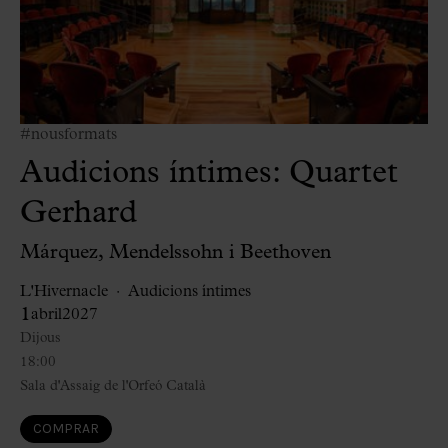
#nousformats
Audicions íntimes: Quartet
Gerhard
Márquez, Mendelssohn i Beethoven
L'Hivernacle
Audicions íntimes
1
abril
2027
Dijous
18:00
Sala d'Assaig de l'Orfeó Català
COMPRAR