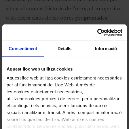
situar el context històric de l’obra, el compositor
o les idees claus de les obres programades.
27 Octubre 2025
Dilluns
19:00 h
Consentiment
Detalls
Informació
Sala Petit Palau
Cicle:
Aquest lloc web utilitza cookies
L'Hivernacle
Aquest lloc web utilitza cookies estrictament necessàries
Organitza:
Fundació Orfeó Català-Palau de la
per al funcionament del Lloc Web. A més de
Música
les cookies estrictament necessàries,
utilitzem cookies pròpies i de tercers per a personalitzar
el contingut i els anuncis, oferir funcions de xarxes
Durada:
45 minuts
(aprox)
- Sense pausa
socials i analitzar el trànsit. A més, compartim informació
sobre l'ús que faci del Lloc Web amb els nostres
Benvinguda al Palau
col·laboradors de xarxes socials, publicitat i anàlisi web,