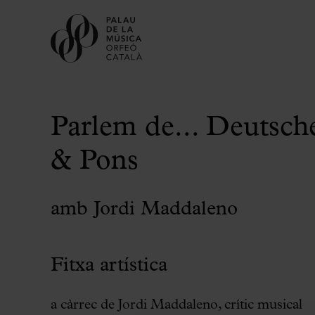
Parlem de... Deutsch
& Pons
amb Jordi Maddaleno
Comprar entrades
Abonaments
Regala Palau
Fitxa artística
Tria el teu moment al Palau
Activitats complementàries
a càrrec de Jordi Maddaleno, crític musical