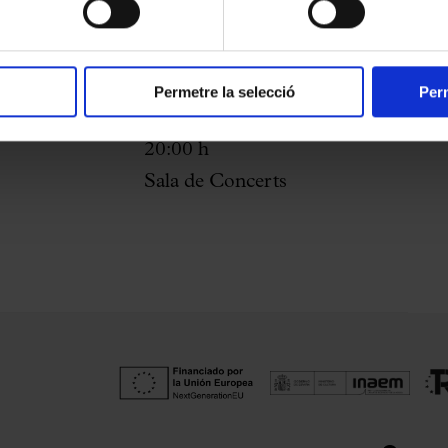
Permetre la selecció
Perm
25 de gener de 2027
20:00 h
Sala de Concerts