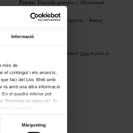
Preus:
Entrada gratuïta | Aforament
limitat
Durada:
45 minuts
(aprox)
- Sense
pausa
Informació
Benvinguda al Palau
És el teu primer concert al Palau?
Aquí
resolem els
dubtes habituals.
 A més de
r el contingut i els anuncis,
ús que faci del Lloc Web amb
ar-la amb una altra informació
 En el quadre inferior pot
e "Permetre la selecció". Si
itar o configurar
Màrqueting