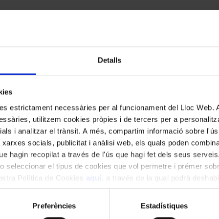
Detalls
 situar el context històric de l’obra, el
kies
ogramades.
kies estrictament necessàries per al funcionament del Lloc Web.
ssàries, utilitzem cookies pròpies i de tercers per a personalitza
ials i analitzar el trànsit. A més, compartim informació sobre l'
 xarxes socials, publicitat i anàlisi web, els quals poden combin
e hagin recopilat a través de l'ús que hagi fet dels seus serveis.
o seleccionar el tipus de cookies que vol permetre i prémer sobr
nostra Política de Cookies
aquí
, a través de la qual podrà deshabil
ment.
Preferències
Estadístiques