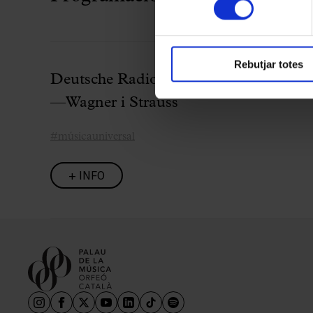
Rebutjar totes
Deutsche Radio Philharmonie & Pons
—Wagner i Strauss
#músicauniversal
+ INFO