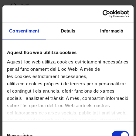
Programació
Consentiment
Detalls
Informació
Aquest lloc web utilitza cookies
Propers espectacles
Aquest lloc web utilitza cookies estrictament necessàries
#concertsaccessibles
per al funcionament del Lloc Web. A més de
les cookies estrictament necessàries,
utilitzem cookies pròpies i de tercers per a personalitzar
el contingut i els anuncis, oferir funcions de xarxes
socials i analitzar el trànsit. A més, compartim informació
#concertsaccessibles
sobre l'ús que faci del Lloc Web amb els nostres
col·laboradors de xarxes socials, publicitat i anàlisi web,
els quals poden combinar-la amb una altra informació
que els hagi proporcionat o que hagin recopilat a través
Selecció
de l'ús que hagi fet dels seus serveis. En el quadre
Necessàries