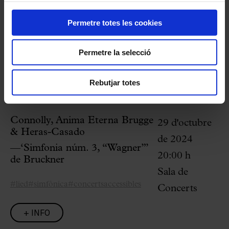
És el teu primer concert al Palau?
Aquí
resolem els dubtes
habituals.
Permetre totes les cookies
Permetre la selecció
Programació relacionada
Rebutjar totes
Connolly, Anima Eterna Brugge
29 d'octubre
& Heras-Casado
de 2024
—‘Simfonia núm. 3, “Wagner”’
20:00 h
de Bruckner
Sala de
#lied
#simfònica
#concertsaccessibles
Concerts
+ INFO