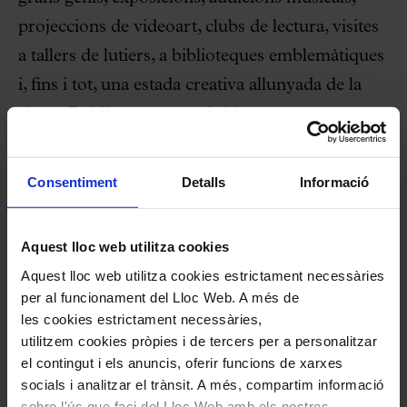
projeccions de videoart, clubs de lectura, visites
a tallers de lutiers, a biblioteques emblemàtiques
i, fins i tot, una estada creativa allunyada de la
ciutat. Públics transversals i interessos
interdisciplinaris. El cultiu de les inquietuds i les
inquietuds que cultiven el Palau. Un Palau
Consentiment
Detalls
Informació
humanista que no només pretén millorar les
respostes, sinó que (es) vol plantejar noves
Aquest lloc web utilitza cookies
preguntes: transformar(-se).
Aquest lloc web utilitza cookies estrictament necessàries
per al funcionament del Lloc Web. A més de
Darío Fernández Faucón
les cookies estrictament necessàries,
Director de Públics i coordinador de l’Hivernacle
utilitzem cookies pròpies i de tercers per a personalitzar
el contingut i els anuncis, oferir funcions de xarxes
socials i analitzar el trànsit. A més, compartim informació
sobre l'ús que faci del Lloc Web amb els nostres