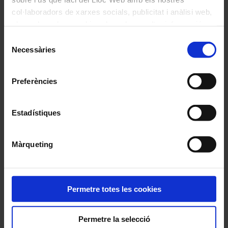
col·laboradors de xarxes socials, publicitat i anàlisi web,
Itineraris
els quals poden combinar-la amb una altra informació
que els hagi proporcionat o que hagin recopilat a través
Selecció
de l'ús que hagi fet dels seus serveis. En el quadre
Necessàries
de
Concerts + conferències per a l’iniciació en la clàssica i la
inferior pot “Permetre totes les cookies” o seleccionar el
consentiment
relació entre música i arts
tipus de cookies que vol permetre i prémer sobre
Preferències
"Permetre la selecció". Si vol més informació visiti la
nostra Política de Cookies
aquí
, a través de la qual podrà
deshabilitar o configurar les cookies en qualsevol
Estadístiques
moment.
Cicles de conferències
Màrqueting
Divulgació, pensament i trobades gratuïtes al voltant de la
música de la temporada
Permetre totes les cookies
Permetre la selecció