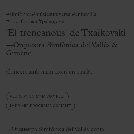
#simfònica
#músicauniversal
#enfamília
#nousformats
#palaujove
'El trencanous' de Txaikovski
—Orquestra Simfònica del Vallès &
Gimeno
Concert amb narracions en català.
VEURE PROGRAMA COMPLET
IMPRIMIR PROGRAMA COMPLET
L’Orquestra Simfònica del Vallès porta