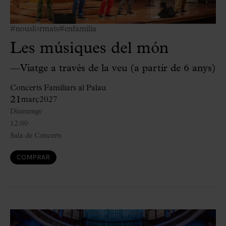
#nousformats
#enfamília
Les músiques del món
—Viatge a través de la veu (a partir de 6 anys)
Concerts Familiars al Palau
21
març
2027
Diumenge
12:00
Sala de Concerts
COMPRAR