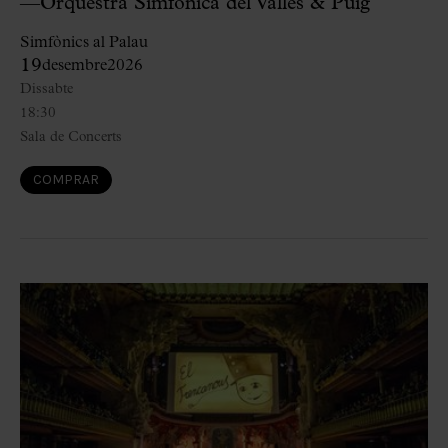
—Orquestra Simfònica del Vallès & Puig
Simfònics al Palau
19
desembre
2026
Dissabte
18:30
Sala de Concerts
COMPRAR