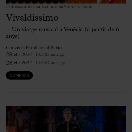
#músicauniversal
#enfamília
#nousformats
Vivaldissimo
—Un viatge musical a Venècia (a partir de 6
anys)
Concerts Familiars al Palau
28
febr.
2027
10:30
Diumenge
28
febr.
2027
12:30
Diumenge
COMPRAR