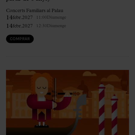
Concerts Familiars al Palau
14
febr.
2027
11:00
Diumenge
14
febr.
2027
12:30
Diumenge
COMPRAR