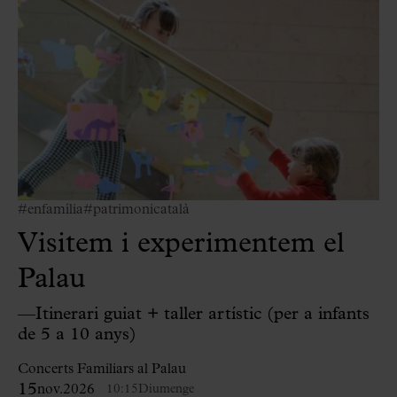
#enfamília
#patrimonicatalà
Visitem i experimentem el
Palau
—Itinerari guiat + taller artístic (per a infants
de 5 a 10 anys)
Concerts Familiars al Palau
15
nov.
2026
10:15
Diumenge