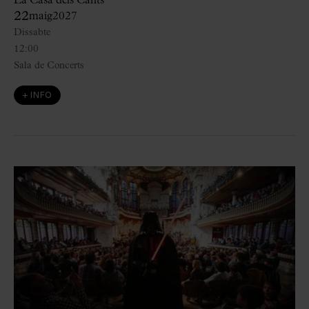
La Casa dels Cants
22
maig
2027
Dissabte
12:00
Sala de Concerts
+ INFO