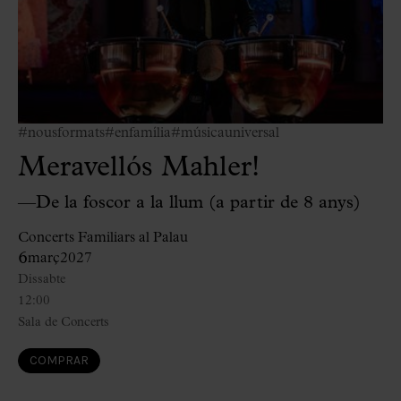
#nousformats
#enfamília
#músicauniversal
Meravellós Mahler!
—De la foscor a la llum (a partir de 8 anys)
Concerts Familiars al Palau
6
març
2027
Dissabte
12:00
Sala de Concerts
COMPRAR