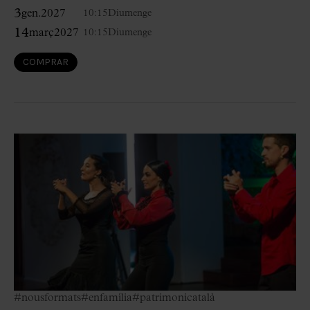
3
gen.
2027
10:15
Diumenge
14
març
2027
10:15
Diumenge
COMPRAR
#nousformats
#enfamília
#patrimonicatalà