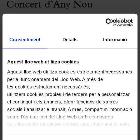
Concert d’Any Nou
—Orquestra Simfònica del Vallès & Rubio
Nadal al Palau
28
des.
2026
12:00
Dilluns
Consentiment
Detalls
Informació
29
des.
2026
12:00
Dimarts
31
des.
2026
12:00
Dijous
Aquest lloc web utilitza cookies
1
gen.
2027
21:00
Divendres
Aquest lloc web utilitza cookies estrictament necessàries
Més dates
per al funcionament del Lloc Web. A més de
les cookies estrictament necessàries,
COMPRAR
utilitzem cookies pròpies i de tercers per a personalitzar
el contingut i els anuncis, oferir funcions de xarxes
socials i analitzar el trànsit. A més, compartim informació
sobre l'ús que faci del Lloc Web amb els nostres
col·laboradors de xarxes socials, publicitat i anàlisi web,
els quals poden combinar-la amb una altra informació
que els hagi proporcionat o que hagin recopilat a través