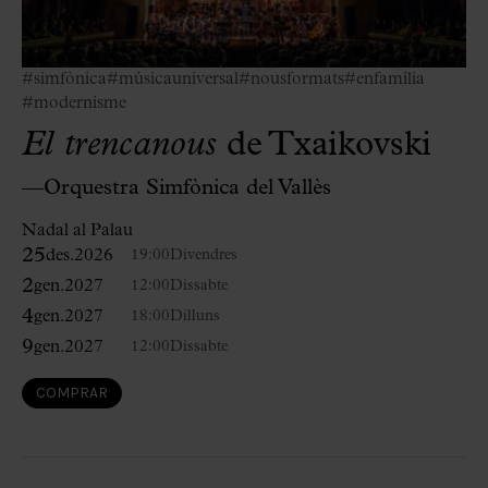
#simfònica
#músicauniversal
#nousformats
#enfamília
#modernisme
El trencanous
de Txaikovski
—Orquestra Simfònica del Vallès
Nadal al Palau
25
des.
2026
19:00
Divendres
2
gen.
2027
12:00
Dissabte
4
gen.
2027
18:00
Dilluns
9
gen.
2027
12:00
Dissabte
COMPRAR