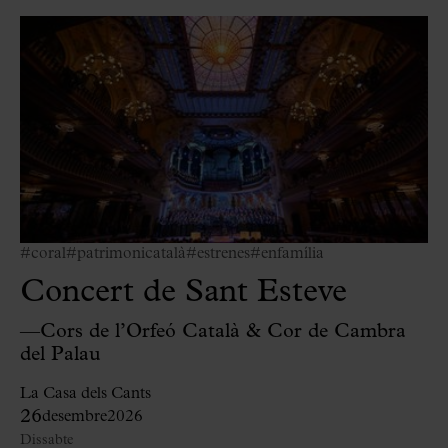
#coral
#patrimonicatalà
#estrenes
#enfamília
Concert de Sant Esteve
—Cors de l’Orfeó Català & Cor de Cambra
del Palau
La Casa dels Cants
26
desembre
2026
Dissabte