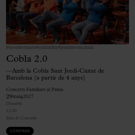
#nousformats
#enfamília
#patrimonicatalà
Cobla 2.0
—Amb la Cobla Sant Jordi-Ciutat de
Barcelona (a partir de 4 anys)
Concerts Familiars al Palau
29
maig
2027
Dissabte
12:00
Sala de Concerts
COMPRAR