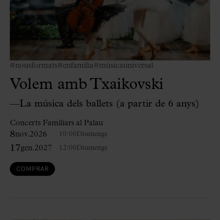
#nousformats
#enfamília
#músicauniversal
Volem amb Txaikovski
—La música dels ballets (a partir de 6 anys)
Concerts Familiars al Palau
8
nov.
2026
10:00
Diumenge
17
gen.
2027
12:00
Diumenge
COMPRAR