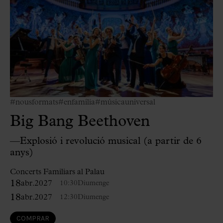
#nousformats
#enfamília
#músicauniversal
Big Bang Beethoven
—Explosió i revolució musical (a partir de 6
anys)
Concerts Familiars al Palau
18
abr.
2027
10:30
Diumenge
18
abr.
2027
12:30
Diumenge
COMPRAR