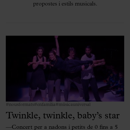
propostes i estils musicals.
#nousformats
#enfamília
#músicauniversal
Twinkle, twinkle, baby’s star
—Concert per a nadons i petits de 0 fins a 5