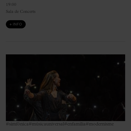
19:00
Sala de Concerts
+ INFO
#simfònica
#músicauniversal
#enfamília
#modernisme