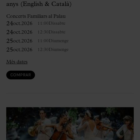
anys (English & Català)
Concerts Familiars al Palau
24
oct.
2026
11:00
Dissabte
24
oct.
2026
12:30
Dissabte
25
oct.
2026
11:00
Diumenge
25
oct.
2026
12:30
Diumenge
Més dates
COMPRAR