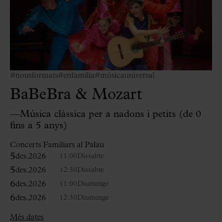
#nousformats
#enfamília
#músicauniversal
BaBeBra & Mozart
—Música clàssica per a nadons i petits (de 0
fins a 5 anys)
Concerts Familiars al Palau
5
des.
2026
11:00
Dissabte
5
des.
2026
12:30
Dissabte
6
des.
2026
11:00
Diumenge
6
des.
2026
12:30
Diumenge
Més dates