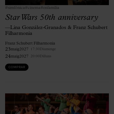
#simfònica
#cinema
#enfamília
Star Wars 50th anniversary
—Lina González-Granados & Franz Schubert
Filharmonia
Franz Schubert Filharmonia
23
maig
2027
17:30
Diumenge
24
maig
2027
20:00
Dilluns
COMPRAR