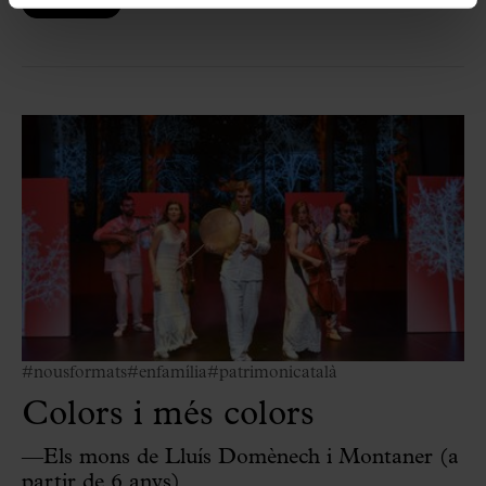
COMPRAR
#nousformats
#enfamília
#patrimonicatalà
Colors i més colors
—Els mons de Lluís Domènech i Montaner (a
partir de 6 anys)