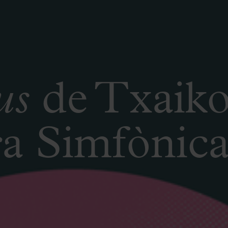
us
de Txaiko
 Simfònica 