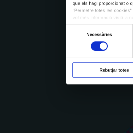
que els hagi proporcionat o qu
“Permetre totes les cookies” 
vol més informació visiti la 
les cookies en qualsevol mo
Selecció
Necessàries
de
consentiment
Rebutjar totes