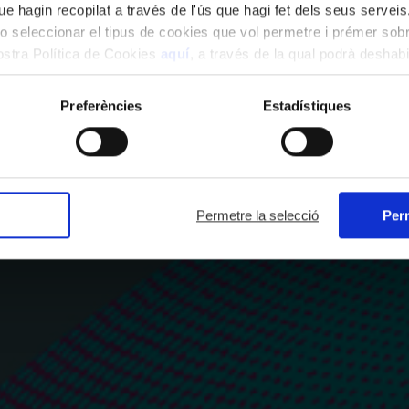
e hagin recopilat a través de l'ús que hagi fet dels seus serveis.
o seleccionar el tipus de cookies que vol permetre i prémer sobr
nostra Política de Cookies
aquí
, a través de la qual podrà deshabil
ment.
Preferències
Estadístiques
Permetre la selecció
Perm