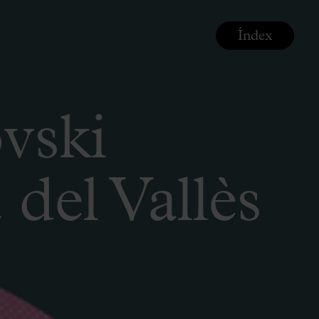
Índex
vski
del Vallès