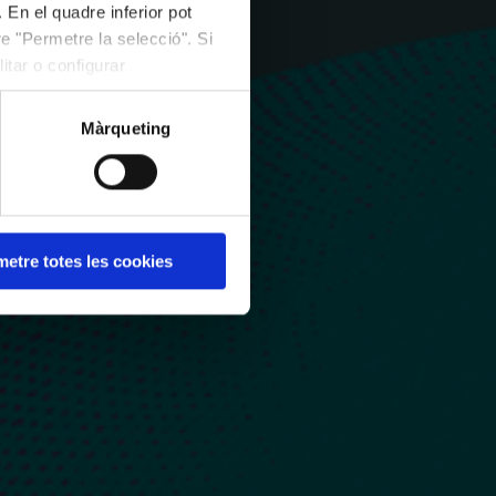
 En el quadre inferior pot
e "Permetre la selecció". Si
itar o configurar
Màrqueting
etre totes les cookies