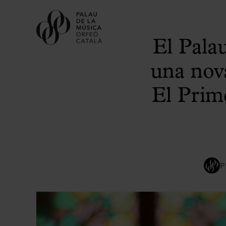
El Pala
una nova
El Prim
P