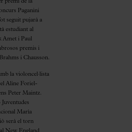
r premi de la
oncurs Paganini
t seguit pujarà a
à estudiant al
k Amet i Paul
mbrosos premis i
, Brahms i Chausson.
mb la violoncel·lista
el Aline Foriel-
ens Peter Maintz.
o Juventudes
acional María
ó serà el torn
s al New England