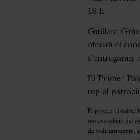
18 h.
Guillem Gràci
oferirà el co
s’entregaran e
El Primer Pala
rep el patroci
El proper dissabte
novena edició del ci
de vuit concerts
, 