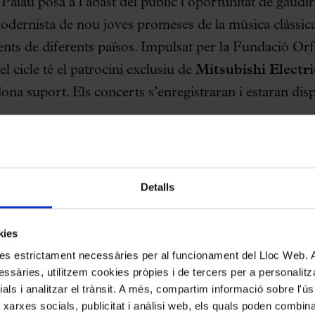
l Palau posa a l’abast del públic l’oportunitat de gaudir
 modernista de nou joves promeses de la música clàssic
nents de diferents països. Impulsat per la Fundació Or
l cicle té el patrocini exclusiu de
Mitsubishi Electri
ona suport. Els concerts s’enregistraran i estaran dis
 la seva trajectòria, s’ha consolidat com un espai de r
cien el camí artístic oferint-los l’oportunitat de viure
Detalls
rt amb tot el rigor i la professionalitat d’un escenari 
rivilegiada al talent de les noves generacions d’intèrpr
kies
articiparan nou joves artistes
(dos ho fan junts e
kies estrictament necessàries per al funcionament del Lloc Web.
ionats d’entre les
161 sol·licituds
rebudes, tant naci
ssàries, utilitzem cookies pròpies i de tercers per a personalitza
ials i analitzar el trànsit. A més, compartim informació sobre l'
 xarxes socials, publicitat i anàlisi web, els quals poden combin