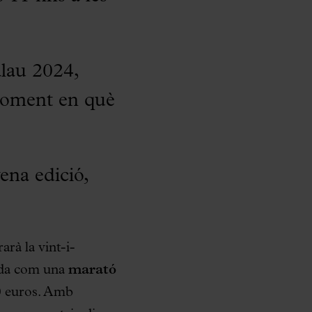
lau 2024,
 moment en què
ena edició,
arà la vint-i-
uda com una
marató
20 euros. Amb