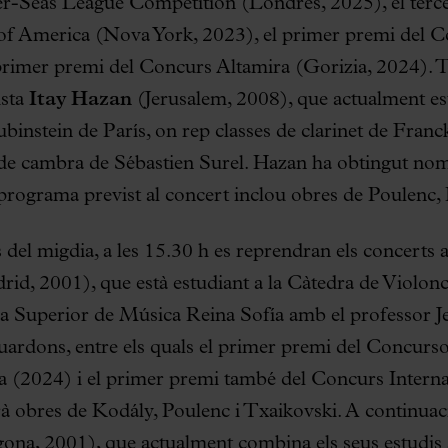
r-Seas League Competition (Londres, 2025), el terce
of America (Nova York, 2023), el primer premi del C
primer premi del Concurs Altamira (Gorizia, 2024). To
ista
Itay Hazan
(Jerusalem, 2008), que actualment est
binstein de París, on rep classes de clarinet de Franc
de cambra de Sébastien Surel. Hazan ha obtingut no
programa previst al concert inclou obres de Poulenc
del migdia, a les 15.30 h es reprendran els concerts a
id, 2001), que està estudiant a la Càtedra de Violonc
la Superior de Música Reina Sofía amb el professor J
uardons, entre els quals el primer premi del Concurs
 (2024) i el primer premi també del Concurs Intern
à obres de Kodály, Poulenc i Txaikovski. A continuaci
ona, 2001), que actualment combina els seus estudi