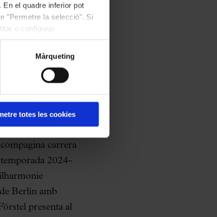
 En el quadre inferior pot
nyadors d’aquest
e "Permetre la selecció". Si
istina Cordero
itar o configurar
ta
Juan de la
 2021, 2020, 2017,
Màrqueting
artet Casals, va ser
na Camats
i la
el Premi Catalunya
etre totes les cookies
 compagina carrera
la temporada 2024-
hilharmonie
 de Berlín amb
örstel presenta al