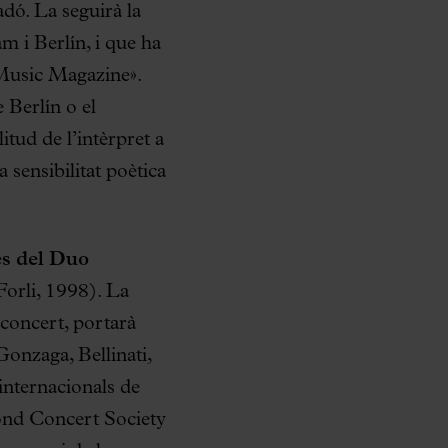
ó. La seguirà la
 i Berlín, i que ha
 Music Magazine».
 Berlín o el
ud de l’intèrpret a
 sensibilitat poètica
es del Duo
orli, 1998). La
 concert, portarà
onzaga, Bellinati,
internacionals de
mond Concert Society