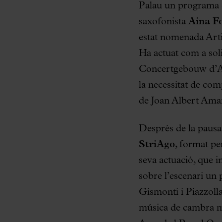
Palau un programa 
saxofonista
Aina F
estat nomenada Arti
Ha actuat com a sol
Concertgebouw d’Ams
la necessitat de com
de Joan Albert Amar
Després de la pausa 
StriAgo
, format p
seva actuació, que i
sobre l’escenari un
Gismonti i Piazzolla
música de cambra mé