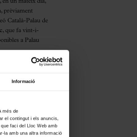
, en un mateix dia,
a, prèviament
feó Català-Palau de
c
, que fa vint-i-
ponibles a Palau
eferència per als
 les primeres
Informació
d’excel·lència. És,
ets clàssics. A
n format de duet)
 A més de
onals com
r el contingut i els anuncis,
ús que faci del Lloc Web amb
ar-la amb una altra informació