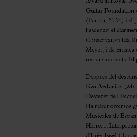
Award al Royal Ove
Guitar Foundation 
(Parma, 2024) i el 
l’escenari el clarinet
Conservatori Ida Ru
Meyes, i de música 
reconeixements. El 
Després del descans 
Eva Arderius
(Madr
Destezet de l’Escue
Ha rebut diversos g
Musicales de España
Herrero. Interpretar
d’
Inés Issel
(Tarrag