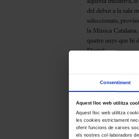
aquesta iniciativa, e
del debut a la sala
seleccionats, provi
la Música Catalana, e
quatre anys que hi d
Digital.
El Primer Palau, amb
joves músics que ini
Consentiment
experiències de conce
també, una finestra p
Aquest lloc web utilitza coo
l’edició d’enguany
p
Aquest lloc web utilitza coo
que han estat selecc
les cookies estrictament nece
internacionals.
oferir funcions de xarxes soc
els nostres col·laboradors de