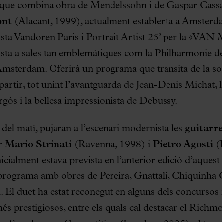
que combina obra de Mendelssohn i de Gaspar Cassad
ont
(Alacant, 1999), actualment establerta a Amsterdam
sta Vandoren Paris i Portrait Artist 25’ per la «VAN
ista a sales tan emblemàtiques com la Philharmonie de
terdam. Oferirà un programa que transita de la solit
partir, tot unint l’avantguarda de Jean-Denis Michat, la
gós i la bellesa impressionista de Debussy.
del matí, pujaran a l’escenari modernista les
guitarr
er
Mario Strinati
(Ravenna, 1998) i
Pietro Agosti
(F
nicialment estava prevista en l’anterior edició d’aquest
 programa amb obres de Pereira, Gnattali, Chiquinha G
. El duet ha estat reconegut en alguns dels concursos 
s prestigiosos, entre els quals cal destacar el Rich