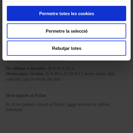
Organitza:
Fundació Orfeó Català-Palau de la
Música
Permetre totes les cookies
Taquilles
Permetre la selecció
C/ Palau de la Música, 4-6,
08003 Barcelona
Rebutjar totes
T. 932 957 207
taquilles@palaumusica.cat
De dilluns a dissabte
: de 8.30 a 21 h.
Diumenges i festius
: de 8.30 a 15.30 h i 2 hores abans dels
concerts (per la venda del dia).
Benvinguda al Palau
És el teu primer concert al Palau?
Aquí
resolem els dubtes
habituals.