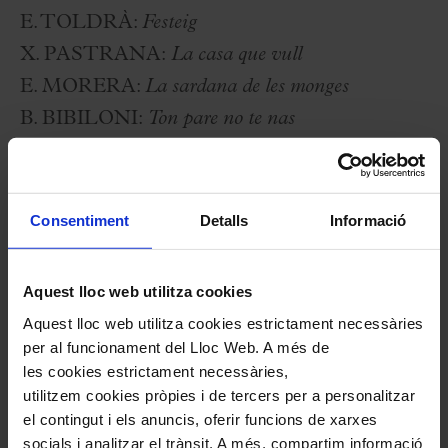
E. TOLDRÀ:
Festeig
X. PASTRANA:
La casa que vull
E. MORERA:
La sardana de les monges
B. BIBILONI:
Ton pare no te nas
A. GUINOVART:
Margarideta, del retaule de
cançons catalanes
Consentiment
Detalls
Informació
Ensemble Vocal Pro Musica de Porto
F. LOPES GRAÇA:
Acordai
Aquest lloc web utilitza cookies
J. AFONSO:
Menino D’ Oiro, Menino do Bairro
Aquest lloc web utilitza cookies estrictament necessàries
Negro
i
Balada de Outono
per al funcionament del Lloc Web. A més de
Coro das Maçadeiras
, popular portguesa
les cookies estrictament necessàries,
utilitzem cookies pròpies i de tercers per a personalitzar
J. LOPES GATO:
Cante Alentejano
el contingut i els anuncis, oferir funcions de xarxes
J. M. PINHEIRO:
Ferreiro, Guarda a Filha
socials i analitzar el trànsit. A més, compartim informació