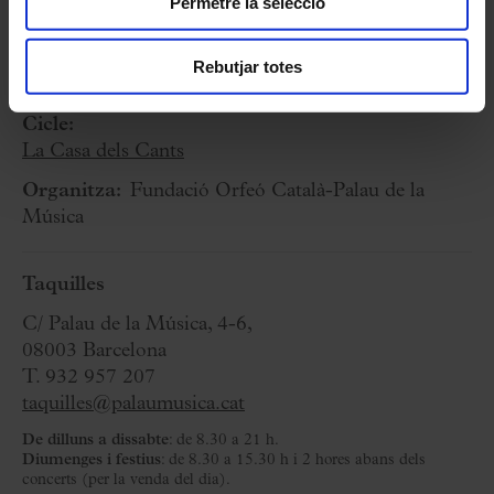
Permetre la selecció
14 Abril 2024
Diumenge
11:30 h
Rebutjar totes
Sala de Concerts
Cicle:
La Casa dels Cants
Organitza:
Fundació Orfeó Català-Palau de la
Música
Taquilles
C/ Palau de la Música, 4-6,
08003 Barcelona
T. 932 957 207
taquilles@palaumusica.cat
De dilluns a dissabte
: de 8.30 a 21 h.
Diumenges i festius
: de 8.30 a 15.30 h i 2 hores abans dels
concerts (per la venda del dia).