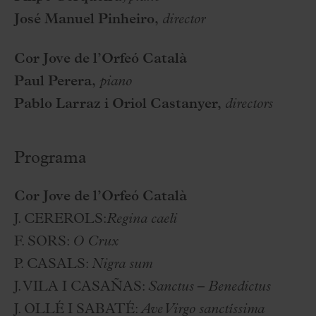
José Manuel Pinheiro,
director
Cor Jove de l’Orfeó Català
Paul Perera,
piano
Pablo Larraz i Oriol Castanyer,
directors
Programa
Cor Jove de l’Orfeó Català
J. CEREROLS:
Regina caeli
F. SORS:
O Crux
P. CASALS:
Nigra sum
J. VILA I CASAÑAS:
Sanctus – Benedictus
J. OLLÉ I SABATÉ:
Ave Virgo sanctíssima