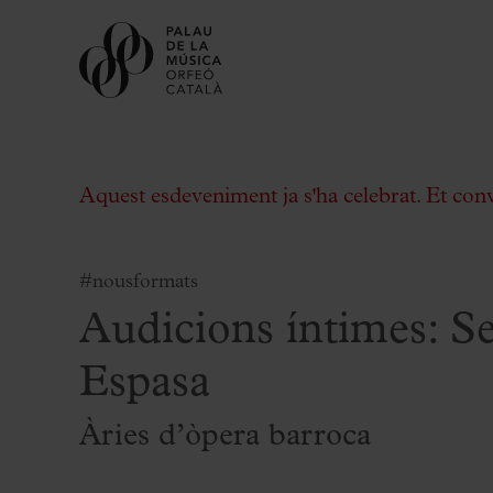
Aquest esdeveniment ja s'ha celebrat. Et con
#nousformats
Audicions íntimes: S
Comprar entrades
Abonaments
Espasa
Regala Palau
Àries d’òpera barroca
Tria el teu moment al Palau
Activitats complementàries