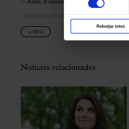
—Àries d’òpera barroca
#òpera
#antiga
#jovestalents
#concertsaccessibles
Rebutjar totes
+ INFO
Notícies relacionades