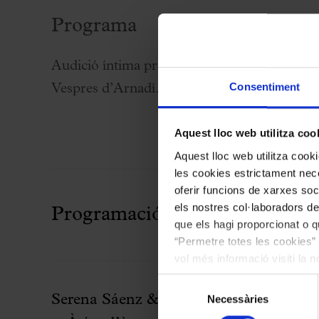
Programa
Audició íntima prèvia al concert de Palau Gr
Consentiment
Vespres d’Arnadí.
Aquest lloc web utilitza coo
Aquest lloc web utilitza coo
les cookies estrictament nece
oferir funcions de xarxes soc
els nostres col·laboradors de
Programació relacionada
que els hagi proporcionat o qu
“Permetre totes les cookies” 
vol més informació visiti la 
les cookies en qualsevol mo
Selecció
Serena Sáenz & Vespres d’Arnadí
Necessàries
de
consentiment