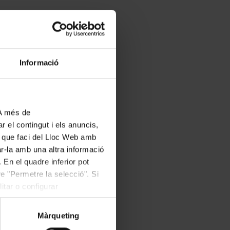
Informació
 A més de
r el contingut i els anuncis,
ús que faci del Lloc Web amb
ar-la amb una altra informació
 En el quadre inferior pot
e "Permetre la selecció". Si
itar o configurar
Màrqueting