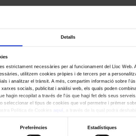
ans Veus del 15 de febrer de Serena Sáenz i
Detalls
kies
kies estrictament necessàries per al funcionament del Lloc Web.
ssàries, utilitzem cookies pròpies i de tercers per a personalitza
ials i analitzar el trànsit. A més, compartim informació sobre l'
 xarxes socials, publicitat i anàlisi web, els quals poden combin
e hagin recopilat a través de l'ús que hagi fet dels seus serveis.
o seleccionar el tipus de cookies que vol permetre i prémer sobr
nostra Política de Cookies
aquí
, a través de la qual podrà deshabil
ment.
Preferències
Estadístiques
15 de febrer de 2025 i 7 de