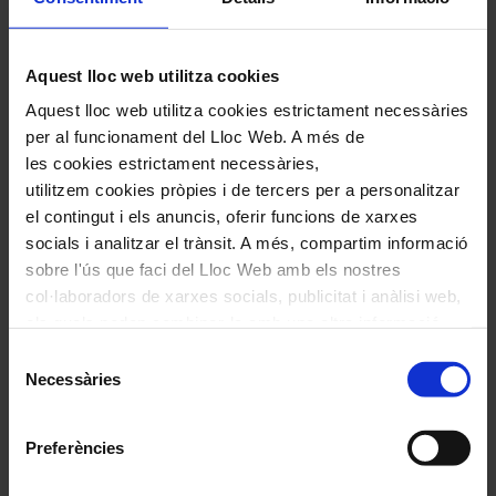
Irene Argüello
,
viola
Noemí Pasquina
,
violoncel
Aquest lloc web utilitza cookies
Anna Pujol
,
flauta travessera
Aquest lloc web utilitza cookies estrictament necessàries
Laura Díaz
,
oboè
per al funcionament del Lloc Web. A més de
Natxo Jiménez
,
trompeta
les cookies estrictament necessàries,
Martí Marsal
,
trompa
utilitzem cookies pròpies i de tercers per a personalitzar
el contingut i els anuncis, oferir funcions de xarxes
Esther Pinyol
,
arpa
socials i analitzar el trànsit. A més, compartim informació
Pedro Pardo
,
piano
sobre l'ús que faci del Lloc Web amb els nostres
Guillermo Elizaga
,
percussió
col·laboradors de xarxes socials, publicitat i anàlisi web,
els quals poden combinar-la amb una altra informació
Pedro Pardo
,
arranjaments i direcció musical
que els hagi proporcionat o que hagin recopilat a través
Selecció
Olga Cobos de CobosMika Company
,
de l'ús que hagi fet dels seus serveis. En el quadre
Necessàries
de
direcció escènica i coreogràfica
inferior pot “Permetre totes les cookies” o seleccionar el
consentiment
tipus de cookies que vol permetre i prémer sobre
Gemma Canadell
,
direcció artística i educativa
Preferències
"Permetre la selecció". Si vol més informació visiti la
nostra Política de Cookies
aquí
, a través de la qual podrà