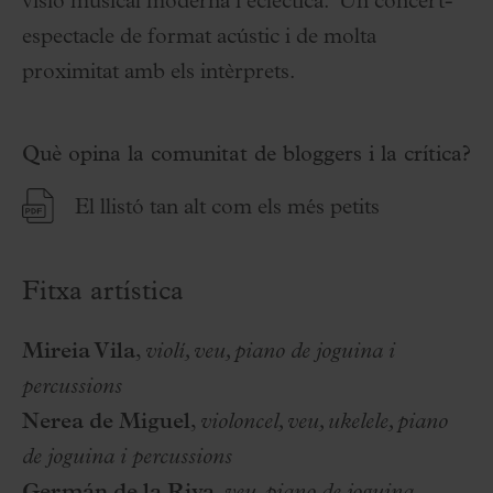
visió musical moderna i eclèctica. Un concert-
espectacle de format acústic i de molta
proximitat amb els intèrprets.
Què opina la comunitat de bloggers i la crítica?
El llistó tan alt com els més petits
Fitxa artística
Mireia Vila
,
violí, veu, piano de joguina i
percussions
Nerea de Miguel
,
violoncel, veu, ukelele, piano
de joguina i percussions