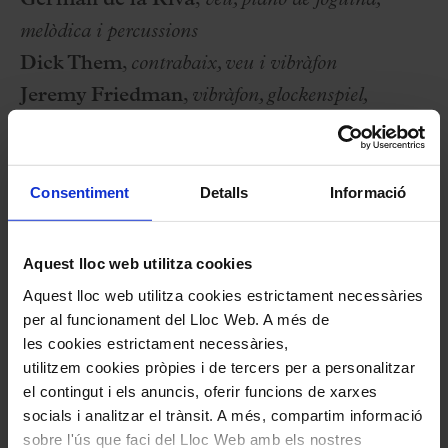
Germán de la Riva
,
veu, piano de joguina,
melòdica i percussions
Dick Them
,
contrabaix, veu i vibràfon
Jeremy Friedman
,
vibràfon, glockenspiel,
bateria, veu i petites percussions
Marc Timón
,
arranjaments
Olga Cobos de CobosMika Company
,
Consentiment
Detalls
Informació
direcció escènica i coreogràfica
Gemma Canadell,
direcció artística i educativa
Aquest lloc web utilitza cookies
Aquest lloc web utilitza cookies estrictament necessàries
per al funcionament del Lloc Web. A més de
les cookies estrictament necessàries,
utilitzem cookies pròpies i de tercers per a personalitzar
13 Desembre 2025
el contingut i els anuncis, oferir funcions de xarxes
Dissabte
11:00 h
socials i analitzar el trànsit. A més, compartim informació
Sala Petit Palau
sobre l'ús que faci del Lloc Web amb els nostres