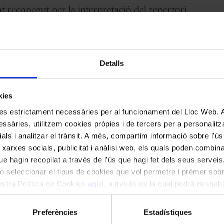
t reconegut per la interpretació del repertori
ió del
Cor de Cambra del Palau de la
 de
Jeanine De Bique
, una de les sopranos més
brillant i molt expressiva, que encapçala un
Detalls
kies
kies estrictament necessàries per al funcionament del Lloc Web.
ssàries, utilitzem cookies pròpies i de tercers per a personalitza
ials i analitzar el trànsit. A més, compartim informació sobre l'
 xarxes socials, publicitat i anàlisi web, els quals poden combin
e hagin recopilat a través de l'ús que hagi fet dels seus serveis.
o seleccionar el tipus de cookies que vol permetre i prémer sobr
en el marc de la Capitalitat Cultural de
nostra Política de Cookies
aquí
, a través de la qual podrà deshabil
a i l’Ajuntament de Barcelona.
ment.
Preferències
Estadístiques