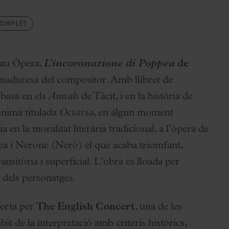
COMPLET
alau Òpera,
L’incoronazione di Poppea
de
maduresa del compositor. Amb llibret de
 basa en els
Annals
de Tàcit, i en la història de
ònima titulada
Octavia
, en algun moment
a en la moralitat literària tradicional, a l’òpera de
ea i Nerone (Neró) el que acaba triomfant,
nsitòria i superficial. L’obra és lloada per
à dels personatges.
ferta per
The English Concert
, una de les
t de la interpretació amb criteris històrics,