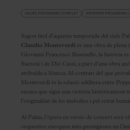
Palau Jove
VEURE PROGRAMA COMPLET
IMPRIMIR PROGRAMA 
Temporada 2026-2027
Totes les temporades
Aula Palau
Segon títol d’aquesta temporada del cicle P
Descomptes i promocions
Claudio Monteverdi
és una obra de plena 
Programes de mà
Giovanni Francesco Busenello, la història es
Condicions i normativa
Suetoni i de Dió Cassi, a part d’una obra an
atribuïda a Sèneca. Al contrari del que prevali
Monteverdi és la relació adúltera entre Popp
encara que sigui una victòria històricament tra
l’originalitat de les melodies i pel retrat hum
Al Palau, l’òpera en versió de concert serà o
orquestres europees més prestigioses en l’àmbi