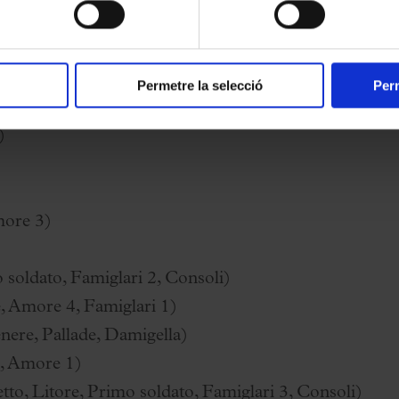
Permetre la selecció
Perm
)
more 3)
soldato, Famiglari 2, Consoli)
, Amore 4, Famiglari 1)
nere, Pallade, Damigella)
 Amore 1)
tto, Litore, Primo soldato, Famiglari 3, Consoli)