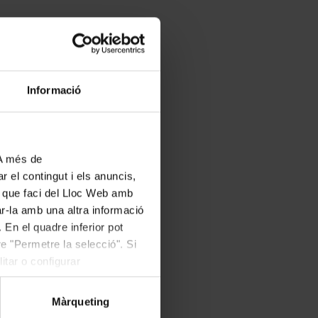
Informació
 A més de
r el contingut i els anuncis,
ús que faci del Lloc Web amb
ar-la amb una altra informació
 En el quadre inferior pot
e "Permetre la selecció". Si
itar o configurar
Màrqueting