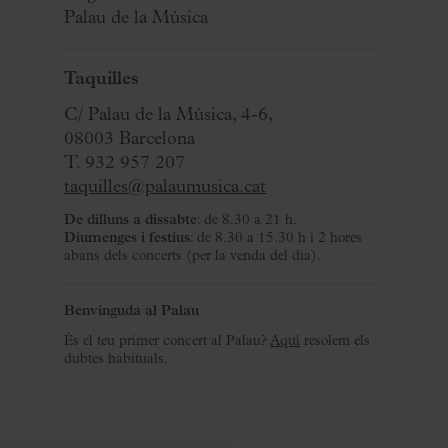
Palau de la Música
Taquilles
C/ Palau de la Música, 4-6,
08003 Barcelona
T. 932 957 207
taquilles@palaumusica.cat
De dilluns a dissabte
: de 8.30 a 21 h.
Diumenges i festius
: de 8.30 a 15.30 h i 2 hores
abans dels concerts (per la venda del dia).
Benvinguda al Palau
És el teu primer concert al Palau?
Aquí
resolem els
dubtes habituals.