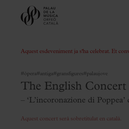
Aquest esdeveniment ja s'ha celebrat. Et con
#òpera
#antiga
#gransfigures
#palaujove
The English Concert
Comprar entrades
Abonaments
– ‘L’incoronazione di Poppea’
Regala Palau
Tria el teu moment al Palau
Aquest concert serà sobretitulat en català.
Activitats complementàries