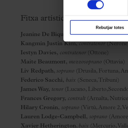
consentiment
Fitxa artística
Rebutjar totes
Jeanine De Bique,
soprano
(Poppea)
Kangmin Justin Kim,
contratenor
(Nerone
Iestyn Davies,
contratenor
(Ottone)
Maite Beaumont,
mezzosoprano
(Ottavia)
Liv Redpath
,
soprano
(Drusila, Fortuna, A
Federico Sacchi,
baix
(Seneca, Tribuni)
James Way,
tenor
(Lucano, Liberto,Secondo 
Frances Gregory,
contralt
(Arnalta, Nutrice
Hilary Cronin,
soprano
(Virtù, Amore 2, Ve
Lauren Lodge-Campbell,
soprano
(Amore,
Xavier Hetherington
,
baix
(Mercurio, Valle