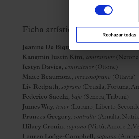
consentimiento
Ficha artística
Rechazar todas
Jeanine De Bique,
soprano
(Poppea)
Kangmin Justin Kim,
contratenor
(Nerone
Iestyn Davies,
contratenor
(Ottone)
Maite Beaumont,
mezzosoprano
(Ottavia)
Liv Redpath
,
soprano
(Drusila, Fortuna, A
Federico Sacchi,
bajo
(Seneca, Tribuni)
James Way,
tenor
(Lucano, Liberto,Secondo 
Frances Gregory,
contralto
(Arnalta, Nutric
Hilary Cronin,
soprano
(Virtù, Amore 2, Ve
Lauren Lodge-Campbell,
soprano
(Amore,