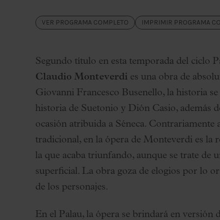
Palau Jove
VER PROGRAMA COMPLETO
IMPRIMIR PROGRAMA C
Temporada 2026-2027
Todas la temporadas
Aula Palau
Segundo título en esta temporada del ciclo 
Descuentos y promociones
Claudio Monteverdi
es una obra de absolu
Programas de mano
Giovanni Francesco Busenello, la historia se
Condiciones y normativa
historia de Suetonio y Dión Casio, además 
ocasión atribuida a Séneca. Contrariamente a 
tradicional, en la ópera de Monteverdi es la
la que acaba triunfando, aunque se trate de u
superficial. La obra goza de elogios por lo o
de los personajes.
En el Palau, la ópera se brindará en versión