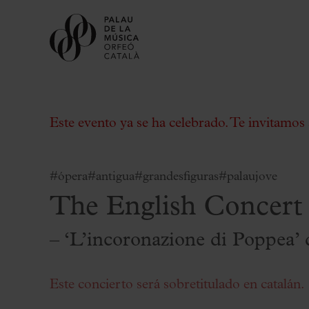
Este evento ya se ha celebrado. Te invitamos 
#ópera
#antigua
#grandesfiguras
#palaujove
The English Concert
Comprar entradas
Abonos
– ‘L’incoronazione di Poppea’
Regala Palau
Elige tu momento en el Palau
Este concierto será sobretitulado en catalán.
Actividades complementarias