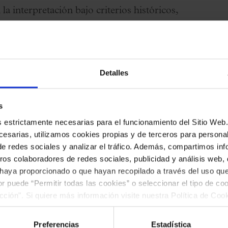
a interpretación bajo criterios históricos,
rnacionalmente por su interpretación del
mo con la participación del
Cor de Cambra del
, director) y de
Jeanine De Bique
, una de las
Detalles
da per su brillante y muy expresiva voz, que
s
es estrictamente necesarias para el funcionamiento del Sitio We
esarias, utilizamos cookies propias y de terceros para personali
de redes sociales y analizar el tráfico. Además, compartimos in
ros colaboradores de redes sociales, publicidad y análisis web
 haya proporcionado o que hayan recopilado a través del uso q
ior puede “Permitir todas las cookies” o seleccionar el tipo de co
ección". Si quiere más información visite nuestra Política de Co
, en el marco de la Capitalidad Cultural de
ar las cookies en cualquier momento.”.
Cultura y el Ayuntamiento de Barcelona.
Preferencias
Estadística