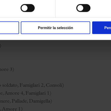
Permitir la selección
Per
)
more 3)
soldato, Famiglari 2, Consoli)
e, Amore 4, Famiglari 1)
nere, Pallade, Damigella)
 Amore 1)