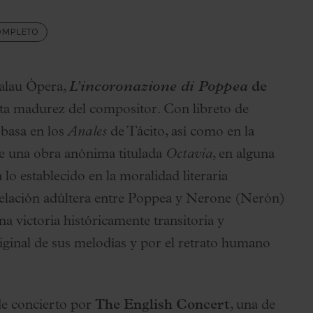
OMPLETO
Palau Òpera,
L’incoronazione di Poppea
de
ta madurez del compositor. Con libreto de
 basa en los
Anales
de Tácito, así como en la
de una obra anónima titulada
Octavia
, en alguna
lo establecido en la moralidad literaria
 relación adúltera entre Poppea y Nerone (Nerón)
na victoria históricamente transitoria y
riginal de sus melodías y por el retrato humano
 de concierto por
The English Concert
, una de