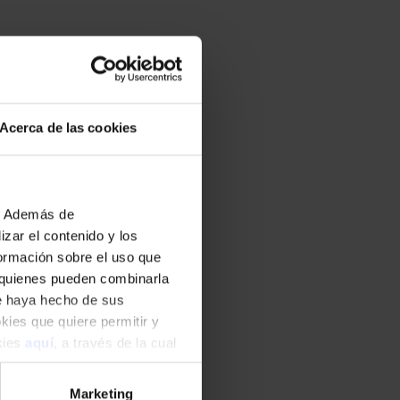
Acerca de las cookies
b. Además de
zar el contenido y los
formación sobre el uso que
, quienes pueden combinarla
ue haya hecho de sus
okies que quiere permitir y
okies
aquí
, a través de la cual
Marketing