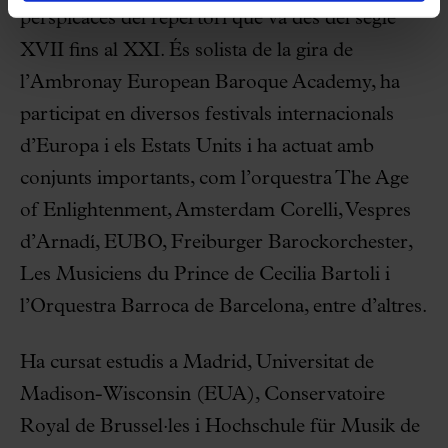
perspicaces del repertori que va des del segle
XVII fins al XXI. És solista de la gira de
l’Ambronay European Baroque Academy, ha
participat en diversos festivals internacionals
d’Europa i els Estats Units i ha actuat amb
conjunts importants, com l’orquestra The Age
of Enlightenment, Amsterdam Corelli, Vespres
d’Arnadí, EUBO, Freiburger Barockorchester,
Les Musiciens du Prince de Cecilia Bartoli i
l’Orquestra Barroca de Barcelona, entre d’altres.
Ha cursat estudis a Madrid, Universitat de
Madison-Wisconsin (EUA), Conservatoire
Royal de Brussel·les i Hochschule für Musik de