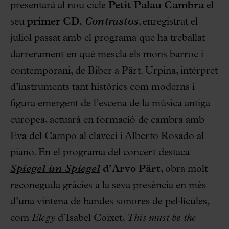
presentarà al nou cicle
Petit Palau Cambra
el
seu
primer CD,
Contrastos
,
enregistrat el
juliol passat amb el programa que ha treballat
darrerament en què mescla els mons barroc i
contemporani, de Biber a Pärt. Urpina, intèrpret
d’instruments tant històrics com moderns i
figura emergent de l’escena de la música antiga
europea, actuarà en formació de cambra amb
Eva del Campo al clavecí i Alberto Rosado al
piano. En el programa del concert destaca
Spiegel im Spiegel
d’Arvo Pärt
, obra molt
reconeguda gràcies a la seva presència en més
d’una vintena de bandes sonores de pel·lícules,
com
Elegy
d’Isabel Coixet,
This must be the