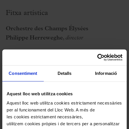
Fitxa artística
Orchestre des Champs Élysées
Philippe Herreweghe
,
director
Programa
Consentiment
Detalls
Informació
L. VAN BEETHOVEN:
Simfonia núm. 6, en Fa
major, op. 68, “Pastoral”
L. VAN BEETHOVEN:
Aquest lloc web utilitza cookies
Simfonia núm. 5, en Do
Aquest lloc web utilitza cookies estrictament necessàries
menor, op. 67
per al funcionament del Lloc Web. A més de
les cookies estrictament necessàries,
utilitzem cookies pròpies i de tercers per a personalitzar
23 Octubre 2025