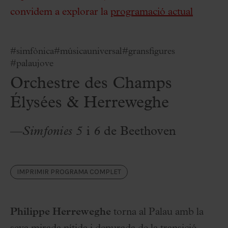
convidem a explorar la
programació actual
#simfònica
#músicauniversal
#gransfigures
#palaujove
Orchestre des Champs
Élysées & Herreweghe
—
Simfonies 5
i
6
de Beethoven
IMPRIMIR PROGRAMA COMPLET
Philippe Herreweghe
torna al Palau amb la