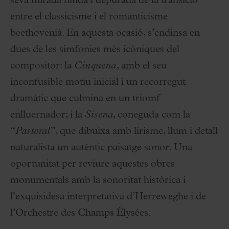
seva mirada nítida i depurada de la transició
entre el classicisme i el romanticisme
beethovenià. En aquesta ocasió, s’endinsa en
dues de les simfonies més icòniques del
compositor: la
Cinquena
, amb el seu
inconfusible motiu inicial i un recorregut
dramàtic que culmina en un triomf
enlluernador; i la
Sisena
, coneguda com la
“
Pastoral
”, que dibuixa amb lirisme, llum i detall
naturalista un autèntic paisatge sonor. Una
oportunitat per reviure aquestes obres
monumentals amb la sonoritat històrica i
l’exquisidesa interpretativa d’Herreweghe i de
l’Orchestre des Champs Élysées.