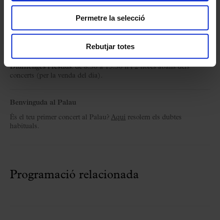
C/ Palau de la Música, 4-6,
Permetre la selecció
08003 Barcelona
T. 932 957 207
taquilles@palaumusica.cat
Rebutjar totes
De dilluns a dissabte
: de 8.30 a 21 h.
Diumenges i festius
: de 8.30 a 15.30 h i 2 hores abans dels
concerts (per la venda del dia).
Benvinguda al Palau
És el teu primer concert al Palau?
Aquí
resolem els dubtes
habituals.
Programació relacionada