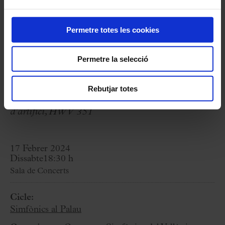
Permetre totes les cookies
Programa
Permetre la selecció
G. F. HÄNDEL:
Música aquàtica, HWV 348,
349, 350
Rebutjar totes
G. F. HÄNDEL:
Música per als reials focs
d’artifici, HWV 351
17 Febrer 2024
Dissabte
18:30 h
Sala de Concerts
Cicle:
Simfònics al Palau