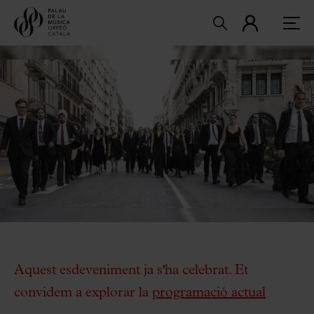
Aquest esdeveniment ja s'ha celebrat. Et
convidem a explorar la
programació actual