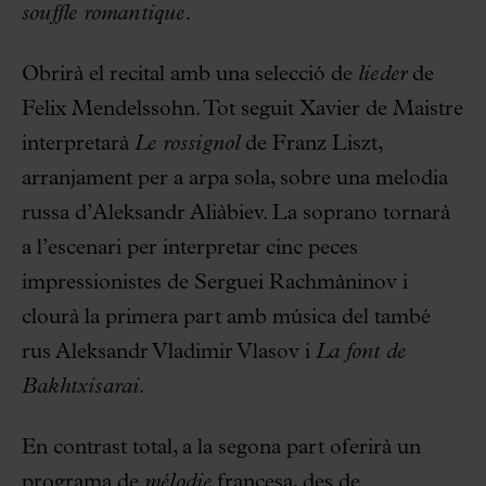
souffle romantique.
Obrirà el recital amb una selecció de
lieder
de
Felix Mendelssohn. Tot seguit Xavier de Maistre
interpretarà
Le rossignol
de Franz Liszt,
arranjament per a arpa sola, sobre una melodia
russa d’Aleksandr Aliàbiev. La soprano tornarà
a l’escenari per interpretar cinc peces
impressionistes de Serguei Rachmàninov i
clourà la primera part amb música del també
rus Aleksandr Vladimir Vlasov i
La font de
Bakhtxisarai.
En contrast total, a la segona part oferirà un
programa de
mélodie
francesa, des de