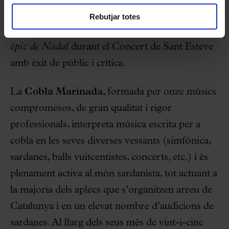
Precisament el músic de Castelló d’Empúries va
Rebutjar totes
estrenar al Palau de la Música Catalana el
Poema
èpic de Nadal
durant el Concert de Sant Esteve
amb èxit de públic i crítica.
La
Cobla Marinada
, formada per onze músics
compromesos, de gran qualitat i rigor
professionals, interpreta música escrita per a
cobla en les seves diverses vessants (simfònica,
sardanes, balls vuitcentistes, concerts, etc.) i és
plenament activa al món sardanista, tot actuant a
la majoria dels aplecs que s’organitzen arreu de
Catalunya i en un elevat nombre d’audicions de
sardanes. Al llarg dels seus més de vint-i-cinc