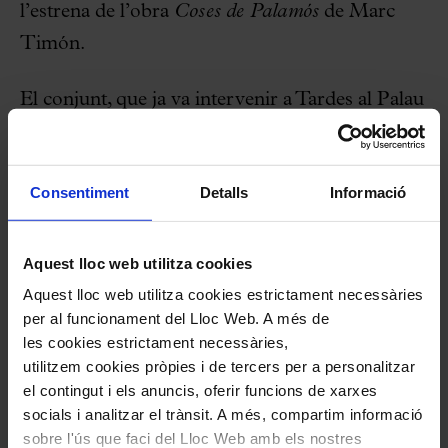
l’estrena de l’obra
Coses de Palamós
de Marc
Timón.
El conjunt, que ja va intervenir a Tardes al Palau
fa dos anys, presenta el programa “
Rhapsody in
blue
i les Amèriques”. Sota la direcció de Marc
Consentiment
Detalls
Informació
Timón i acompanyats del pianista Albert
Guinovart, la Cobla Marinada iniciarà el
concert amb les peces catalanes que van ser
Aquest lloc web utilitza cookies
escoltades per tres compositors claus del segle
Aquest lloc web utilitza cookies estrictament necessàries
per al funcionament del Lloc Web. A més de
XX: Igor Stravinsky, Richard Strauss i Manuel
les cookies estrictament necessàries,
de Falla; es tracta de
Rosa del Folló
de Joan
utilitzem cookies pròpies i de tercers per a personalitzar
Lamote de Grignon,
Records de ma terra
de
el contingut i els anuncis, oferir funcions de xarxes
socials i analitzar el trànsit. A més, compartim informació
Josep Serra i Bonal,
Davant de la Verge
d’Enric
sobre l'ús que faci del Lloc Web amb els nostres